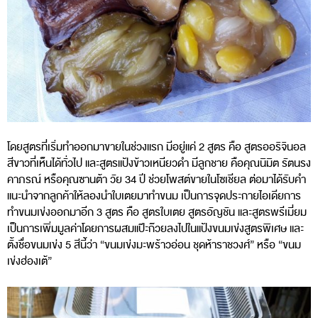
โดยสูตรที่เริ่มทำออกมาขายในช่วงแรก มีอยู่แค่ 2 สูตร คือ สูตรออริจินอล
สีขาวที่เห็นได้ทั่วไป และสูตรแป้งข้าวเหนียวดำ มีลูกชาย คือคุณนิมิต รัตนรง
คาภรณ์ หรือคุณซานต้า วัย 34 ปี ช่วยโพสต์ขายในโซเชียล ต่อมาได้รับคำ
แนะนำจากลูกค้าให้ลองนำใบเตยมาทำขนม เป็นการจุดประกายไอเดียการ
ทำขนมเข่งออกมาอีก 3 สูตร คือ สูตรใบเตย สูตรอัญชัน และสูตรพรีเมี่ยม
เป็นการเพิ่มมูลค่าโดยการผสมแป๊ะก๊วยลงไปในแป้งขนมเข่งสูตรพิเศษ และ
ตั้งชื่อขนมเข่ง 5 สีนี้ว่า “ขนมเข่งมะพร้าวอ่อน ชุดห้าราชวงศ์” หรือ “ขนม
เข่งฮ่องเต้”