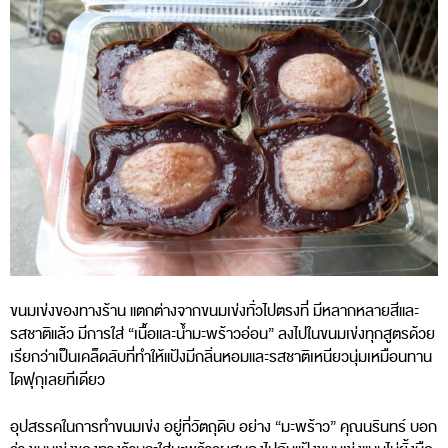
ขนมเข่งของทางร้าน แตกต่างจากขนมเข่งทั่วไปตรงที่ มีหลากหลายสีและ
รสชาติแล้ว มีการใส่ “เนื้อและน้ำมะพร้าวอ่อน” ลงไปในขนมเข่งทุกสูตรด้วย
เรียกว่าเป็นเคล็ดลับที่ทำให้แป้งมีกลิ่นหอมและรสชาติเหนียวนุ่มเหมือนทาน
ไดฟุกุเลยทีเดียว
อุปสรรคในการทำขนมเข่ง อยู่ที่วัตถุดิบ อย่าง “มะพร้าว” คุณนรินทร์ บอก