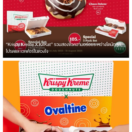
“Krispy Kreme X KitKat” รวมสองขั้วความอร่อยระหว่างโดนัทสุด
โปรดและเวเฟอร์ในดวงใจ