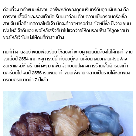
ก่อนที่จะมาทำขนมเข่งขาย อาชีพหลักของคุณนรินทร์กับคุณเงินยวง คือ
การขายเสื้อผ้าและรองเท้านักเรียนมาก่อน ด้วยความเป็นครอบครัวเชื้อ
สายจีน เมื่อถึงเทศกาลไหว้เจ้า มักจะทำอาหารอย่าง ผัดหมี่ซั่ว บ๊ะจ่าง ขนม
เข่ง ไหว้เจ้ากันเอง พอไหว้เสร็จก็นำไปแจกจ่ายให้คนรอบข้าง ให้ลูกชายนำ
ของไหว้เจ้าไปแบ่งให้คนที่ทำงานบ้าง
คนที่ทำงานชมว่าขนมเข่งอร่อย ให้ลองทำขายดู ตอนนั้นก็ยังไม่ได้คิดทำขาย
จนเมื่อปี 2554 เกิดเหตุการณ์น้ำท่วมอยู่หลายเดือน ผนวกกับเศรษฐกิจ
ซบเซาและมีห้างร้านต่างๆ มากขึ้น จึงทยอยปิดกิจการร้านเสื้อผ้ารองเท้า
นักเรียนไป จนปี 2555 เริ่มหันมาทำขนมเข่งขาย กลายเป็นรายได้หลักของ
ครอบครัวมากว่า 7 ปีแล้ว