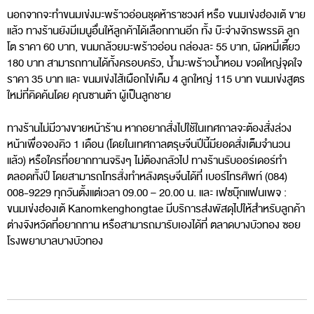
นอกจากจะทำขนมเข่งมะพร้าวอ่อนชุดห้าราชวงศ์ หรือ ขนมเข่งฮ่องเต้ ขาย
แล้ว ทางร้านยังมีเมนูอื่นให้ลูกค้าได้เลือกทานอีก ทั้ง บ๊ะจ่างจักรพรรดิ ลูก
โต ราคา 60 บาท, ขนมกล้วยมะพร้าวอ่อน กล่องละ 55 บาท, ผัดหมี่เตี๊ยว
180 บาท สามารถทานได้ทั้งครอบครัว, น้ำมะพร้าวน้ำหอม ขวดใหญ่จุดใจ
ราคา 35 บาท และ ขนมเข่งไส้เผือกไข่เค็ม 4 ลูกใหญ่ 115 บาท ขนมเข่งสูตร
ใหม่ที่คิดค้นโดย คุณซานต้า ผู้เป็นลูกชาย
ทางร้านไม่มีวางขายหน้าร้าน หากอยากสั่งไปใช้ในเทศกาลจะต้องสั่งล่วง
หน้าเพื่อจองคิว 1 เดือน (โดยในเทศกาลตรุษจีนปีนี้มียอดสั่งเต็มจำนวน
แล้ว) หรือใครที่อยากทานจริงๆ ไม่ต้องกลัวไป ทางร้านรับออร์เดอร์ทำ
ตลอดทั้งปี โดยสามารถโทรสั่งทำหลังตรุษจีนได้ที่ เบอร์โทรศัพท์ (084)
008-9229 ทุกวันตั้งแต่เวลา 09.00 – 20.00 น. และ เฟซบุ๊กแฟนเพจ :
ขนมเข่งฮ่องเต้ Kanomkenghongtae มีบริการส่งพัสดุไปให้สำหรับลูกค้า
ต่างจังหวัดที่อยากทาน หรือสามารถมารับเองได้ที่ ตลาดบางบัวทอง ซอย
โรงพยาบาลบางบัวทอง