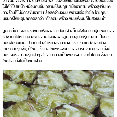
ว่า ขนมเข่งของทางร้านจะใส่มะพร้าวผสมลงไปกับแป้งขนมเข่งแบบไม่ยั้งมือ
ไม่ได้ใช้โรยหน้าเหมือนคนอื่น กลายเป็นปัญหาเมื่อราคามะพร้าวสูงขึ้น แต่
ทางร้านก็ไม่มีการขึ้นราคา หรือลดจำนวนมะพร้าวแต่อย่างใด โดยคุณ
นรินทร์ให้เหตุผลติดตลกว่า “ถ้าลดมะพร้าว ขนมเข่งมันก็ไม่สวยน่ะซี่”
ลูกค้าที่เคยได้ลองชิมขนมเข่งมะพร้าวอ่อน ต่างก็ติดใจในความนุ่ม หอม และ
รสชาติที่ไม่หวานมากของขนม โดยเฉพาะลูกค้ากลุ่มวัยรุ่น กลายเป็นการ
บอกต่อกันแบบ ‘ปากต่อปาก’ ให้ทางร้าน และยิ่งช่วงใกล้เทศกาลอย่าง
เทศกาลตรุษจีน, ปีใหม่ ,เช็งเม้ง,ไหว้พระจันทร์ และสารทจีนด้วยแล้ว ยิ่งมี
ออร์เดอร์จากคนรุ่นเก่าๆ สั่งเข้ามามากเป็นพันกระทง จนทำไม่ทัน ซึ่งส่วน
ใหญ่แล้วสั่งไปเป็นของฝาก