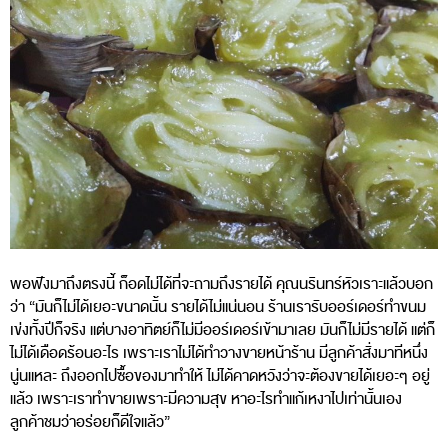
พอฟังมาถึงตรงนี้ ก็อดไม่ได้ที่จะถามถึงรายได้ คุณนรินทร์หัวเราะแล้วบอก
ว่า “มันก็ไม่ได้เยอะขนาดนั้น รายได้ไม่แน่นอน ร้านเรารับออร์เดอร์ทำขนม
เข่งทั้งปีก็จริง แต่บางอาทิตย์ก็ไม่มีออร์เดอร์เข้ามาเลย มันก็ไม่มีรายได้ แต่ก็
ไม่ได้เดือดร้อนอะไร เพราะเราไม่ได้ทำวางขายหน้าร้าน มีลูกค้าสั่งมาทีหนึ่ง
นู่นแหละ ถึงออกไปซื้อของมาทำให้ ไม่ได้คาดหวังว่าจะต้องขายได้เยอะๆ อยู่
แล้ว เพราะเราทำขายเพราะมีความสุข หาอะไรทำแก้เหงาไปเท่านั้นเอง
ลูกค้าชมว่าอร่อยก็ดีใจแล้ว”