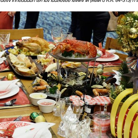
ื่องจากก่อนนั้นมีการห้ามงานฉลองอย่างเด็ดขาด (ตั้งแต่ ปี ค.ศ. 64-313) ท