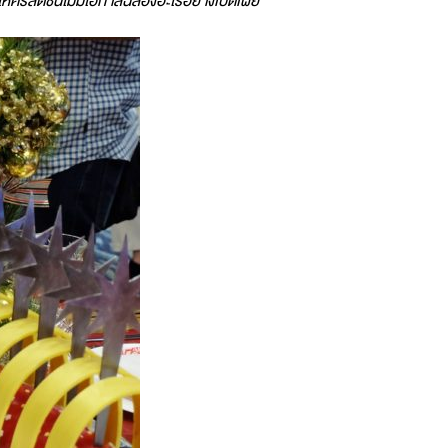
ำให้คริสตชนไม่มีโอกาสฉลองอะไรอย่างเปิดเผย