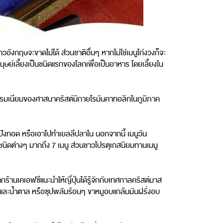
ังกฤษจะขาดไม่ได้ ส่วนชาติอื่นๆ หากไม่ใช่เมนูไก่งวงก็จะ
มนุษย์เลี้ยงเป็นชนิดแรกของโลกเพื่อเป็นอาหาร โดยเลี้ยงใน
ธรรมเนียมของศาสนาคริสต์นิกายโรมันคาทอลิกในภูมิภาค
ปังทอด หรือเอาไปทำเยลลีปลาไน นอกจากนี้ เมนูวัน
นิดต่างๆ มากถึง 7 เมนู ส่วนชาวโปรตุเกสนิยมทานเมนู
ากร้านเคเอฟซีแนะนำให้ญี่ปุ่นได้รู้จักกับเทศกาลคริสต์มาส
ยและน้ำตาล หรือซุปพลัมร้อนๆ ขาหมูอบแกล้มมันฝรั่งอบ