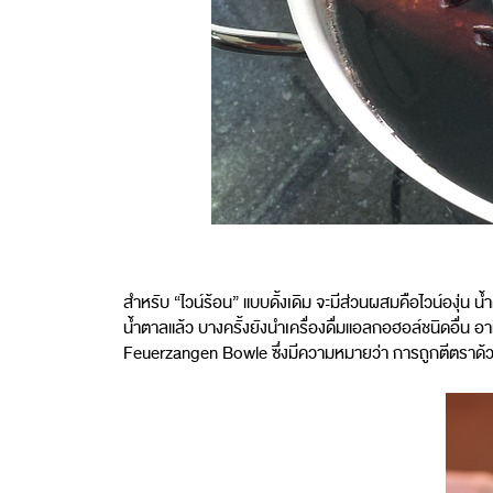
สำหรับ “ไวน์ร้อน” แบบดั้งเดิม จะมีส่วนผสมคือไวน์องุ่น
น้ำตาลแล้ว บางครั้งยังนำเครื่องดื่มแอลกอฮอล์ชนิดอื่น อา
Feuerzangen Bowle ซึ่งมีความหมายว่า การถูกตีตราด้วยเหล็ก