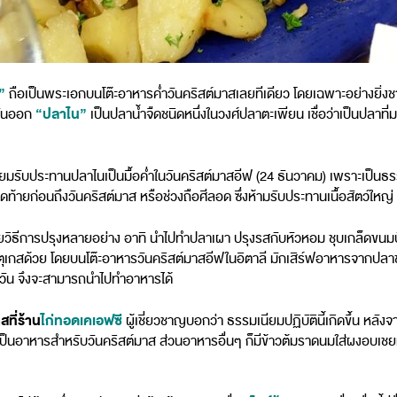
”
ถือเป็นพระเอกบนโต๊ะอาหารค่ำวันคริสต์มาสเลยทีเดียว โดยเฉพาะอย่างยิ่งชาวอ
“ปลาไน”
ะวันออก
เป็นปลาน้ำจืดชนิดหนึ่งในวงศ์ปลาตะเพียน เชื่อว่าเป็นปลาที่
ิยมรับประทานปลาไนเป็นมื้อค่ำในวันคริสต์มาสอีฟ (24 ธันวาคม) เพราะเป็น
ดท้ายก่อนถึงวันคริสต์มาส หรือช่วงถือศีลอด ซึ่งห้ามรับประทานเนื้อสัตว์ใหญ่
ดยวิธีการปรุงหลายอย่าง อาทิ นำไปทำปลาเผา ปรุงรสกับหัวหอม ชุบเกล็ดขนม
รตุเกสด้วย โดยบนโต๊ะอาหารวันคริสต์มาสอีฟในอิตาลี มักเสิร์ฟอาหารจากปลาช
3 วัน จึงจะสามารถนำไปทำอาหารได้
ที่ร้าน
ไก่ทอดเคเอฟซี
ผู้เชี่ยวชาญบอกว่า ธรรมเนียมปฏิบัตินี้เกิดขึ้น หลังจ
เป็นอาหารสำหรับวันคริสต์มาส ส่วนอาหารอื่นๆ ก็มีข้าวต้มราดนมใส่ผงอบเช