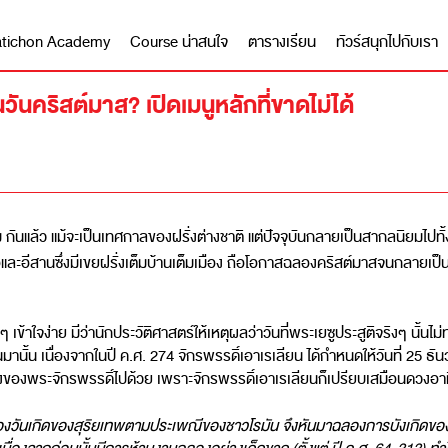
 Matichon Academy
Course น่าสนใจ
ตารางเรียน
ทัวร์สนุกไปกับเรา
วันคริสต์มาส? เปิดเมนูหลักที่ขาดไม่ได้
ม กันแล้ว แม้จะเป็นเทศกาลของฝรั่งต่างชาติ แต่ปัจจุบันกลายเป็นสากลนิยมไปทั
ละอีสานซึ่งมีเขยฝรั่งเต็มบ้านเต็มเมือง ถือโอกาสฉลองคริสต์มาสจนกลายเป็น
าใจง่าย มีว่านักประวัติศาสตร์ให้เหตุผลว่าวันที่พระเยซูประสูติจริงๆ นั้นไม่ท
นมานั้น เนื่องจากในปี ค.ศ. 274 จักรพรรดิ์เอาเรเลียน ได้กำหนดให้วันที่ 25 
องของพระจักรพรรดิ์ไปด้วย เพราะจักรพรรดิ์เอาเรเลียนก็เปรียบเสมือนดวงอาทิต
ะฉลองวันเกิดของสุริยเทพตามประเพณีของชาวโรมัน จึงหันมาฉลองการบังเกิดของพร