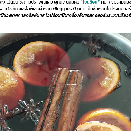
“ไวน์ร้อน”
คัญไม่น้อย ซึ่งตามประเพณีแล้ว ผู้คนจะนิยมดื่ม
กัน เครื่องดื่มนี้
ทศสวีเดนและไอซ์แลนด์ เรียก Glögg และ Gløgg เป็นชื่อเรียกในประเทศนอร์เวย์
ีช่วงเทศกาลคริสต์มาส ไวน์ร้อนเป็นเครื่องดื่มแอลกอฮอล์ประเภทเดียวที่