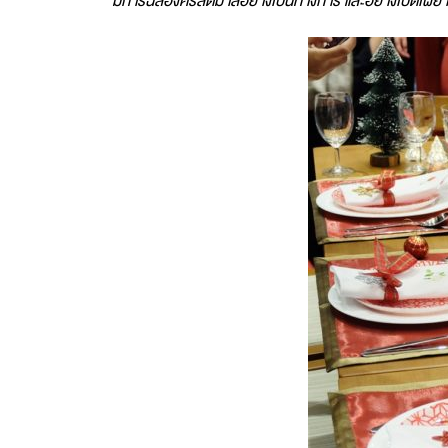
มีการฉลองคริสต์มาสอย่างเป็นทางการ และอย่างเปิดเผย เน