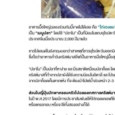
“ไก่งวงอบ
อาหารมื้อใหญ่ฉลองร่วมกันนี้ขาดไม่ได้เลย คือ
“เมนูปลา”
เป็น
โดยใช้ “ปลาไน” เป็นที่นิยมในแถบยุโรปต
ประเทศจีนเมื่อประมาณ 2,000 ปีมาแล้ว
ชาวโปแลนด์ในอังกฤษบอกว่าสาเหตุที่ชาวยุโรปตะวันออกน
ซึ่งถือว่าอาหารค่ำวันคริสต์มาสอีฟเป็นอาหารมือใหญ่มื้อสุ
“ปลาไน” เป็นปลาที่หาง่าย และมีรสชาติเหมือนปลาค็อด โ
คริสต์มาสที่ทำจากปลายังได้รับความนิยมในอิตาลี และโป
จากปลาค็อดเค็มตากแห้ง ที่จะต้องนำไปแช่น้ำล่วงหน้า 2-
ส่วนในญี่ปุ่นมักพาครอบครัวไปฉลองเทศกาลคริสต์มาส
ในปี พ.ศ.2517 โดยมีการประชาสัมพันธ์ให้ไก่ทอดเคเอฟซี
หรือแครอทอบ หรือจะใช้ทั้งสองอย่างก็ได้