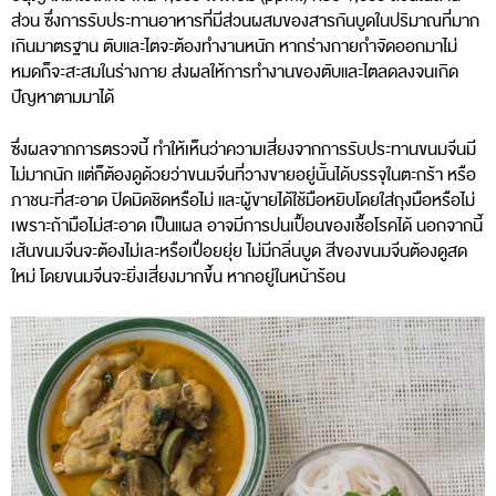
ส่วน ซึ่งการรับประทานอาหารที่มีส่วนผสมของสารกันบูดในปริมาณที่มาก
เกินมาตรฐาน ตับและไตจะต้องทํางานหนัก หากร่างกายกําจัดออกมาไม่
หมดก็จะสะสมในร่างกาย ส่งผลให้การทํางานของตับและไตลดลงจนเกิด
ปัญหาตามมาได้
ซึ่งผลจากการตรวจนี้ ทําให้เห็นว่าความเสี่ยงจากการรับประทานขนมจีนมี
ไม่มากนัก แต่ก็ต้องดูด้วยว่าขนมจีนที่วางขายอยู่นั้นได้บรรจุในตะกร้า หรือ
ภาชนะที่สะอาด ปิดมิดชิดหรือไม่ และผู้ขายได้ใช้มือหยิบโดยใส่ถุงมือหรือไม่
เพราะถ้ามือไม่สะอาด เป็นแผล อาจมีการปนเปื้อนของเชื้อโรคได้ นอกจากนี้
เส้นขนมจีนจะต้องไม่เละหรือเปื่อยยุ่ย ไม่มีกลิ่นบูด สีของขนมจีนต้องดูสด
ใหม่ โดยขนมจีนจะยิ่งเสี่ยงมากขึ้น หากอยู่ในหน้าร้อน