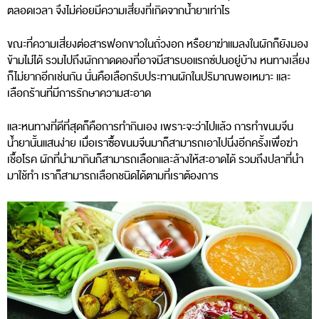
ตลอดเวลา จึงไม่ค่อยมีความเสี่ยงที่เกิดจากน้ำยาเท่าไร
ขณะที่ความเสี่ยงต่อสารฟอกขาวในถั่วงอก หรือยาฆ่าแมลงในผักก็ยังมอง
ข้ามไม่ได้ รวมไปถึงผักกาดดองที่อาจมีสารบอแรกซ์ปนอยู่บ้าง หนทางเลี่ยง
ก็ไม่ยากอีกเช่นกัน นั่นคือเลือกรับประทานผักในปริมาณพอเหมาะ และ
เลือกร้านที่มีการรักษาความสะอาด
และหนทางที่ดีที่สุดก็คือการทํากินเอง เพราะจะว่าไปแล้ว การทําขนมจีน
น้ำยานั้นแสนง่าย เมื่อเราซื้อขนมจีนมาก็สามารถเอาไปนึ่งอีกครั้งเพื่อฆ่า
เชื้อโรค ผักที่นํามากินก็สามารถเลือกและล้างให้สะอาดได้ รวมถึงปลาที่นํา
มาใช้ทํา เราก็สามารถเลือกชนิดได้ตามที่เราต้องการ