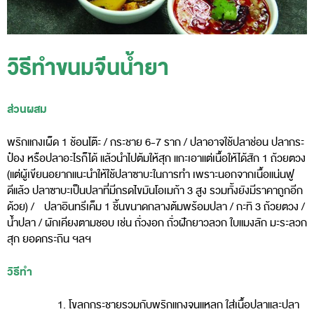
วิธีทำขนมจีนน้ำยา
ส่วนผสม
พริกแกงเผ็ด 1 ช้อนโต๊ะ / กระชาย 6-7 ราก / ปลาอาจใช้ปลาช่อน ปลากระ
ป๋อง หรือปลาอะไรก็ได้ แล้วนําไปต้มให้สุก แกะเอาแต่เนื้อให้ได้สัก 1 ถ้วยตวง
(แต่ผู้เขียนอยากแนะนําให้ใช้ปลาซาบะในการทำ เพราะนอกจากเนื้อแน่นฟู
ดีแล้ว ปลาซาบะเป็นปลาที่มีกรดไขมันโอเมก้า 3 สูง รวมทั้งยังมีราคาถูกอีก
ด้วย) / ปลาอินทรีเค็ม 1 ชิ้นขนาดกลางต้มพร้อมปลา / กะทิ 3 ถ้วยตวง /
น้ำปลา / ผักเคียงตามชอบ เช่น ถั่วงอก ถั่วฝักยาวลวก ใบแมงลัก มะระลวก
สุก ยอดกระถิน ฯลฯ
วิธีทำ
โขลกกระชายรวมกับพริกแกงจนแหลก ใส่เนื้อปลาและปลา