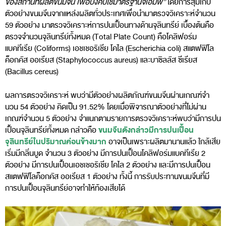
ของสถานที่ผลิตขนมจีน เพื่อบังคับใช้มาตรฐานจีเอ็มพี”
โดยการสุ่มเก็บ
ตัวอย่างขนมจีนจากแหล่งผลิตทั่วประเทศเพื่อนํามาตรวจวิเคราะห์จํานวน
59 ตัวอย่าง มาตรวจวิเคราะห์การปนเปื้อนทางด้านจุลินทรีย์ เบื้องต้นคือ
ตรวจจํานวนจุลินทรีย์ทั้งหมด (Total Plate Count) คือโคลิฟอร์ม
แบคทีเรีย (Coliforms) เอชเชอริเชีย โคไล (Escherichia coli) สแตฟฟิโล
ค็อกคัส ออเรียส (Staphylococcus aureus) และบาซิลลัส ซีเรียส
(Bacillus cereus)
ผลการตรวจวิเคราะห์ พบว่ามีตัวอย่างผลิตภัณฑ์ขนมจีนผ่านเกณฑ์จํา
นวน 54 ตัวอย่าง คิดเป็น 91.52% โดยเมื่อพิจารณาตัวอย่างที่ไม่ผ่าน
เกณฑ์จํานวน 5 ตัวอย่าง จําแนกตามรายการตรวจวิเคราะห์พบว่ามีการปน
ขนมจีนดังกล่าวมีการปนเปื้อน
เปื้อนจุลินทรีย์ทั้งหมด กล่าวคือ
จุลินทรีย์ในปริมาณค่อนข้างมาก
อาจเป็นเพราะผลิตมานานแล้ว ใกล้เสีย
เริ่มมีกลิ่นบูด จํานวน 3 ตัวอย่าง มีการปนเปื้อนโคลิฟอร์มแบคทีเรีย 2
ตัวอย่าง มีการปนเปื้อนเอชเชอริเชีย โคไล 2 ตัวอย่าง และมีการปนเปื้อน
สแตฟฟิโลค็อกคัส ออเรียส 1 ตัวอย่าง ทั้งนี้ การรับประทานขนมจีนที่มี
การปนเปื้อนจุลินทรีย์อาจทําให้ท้องเสียได้