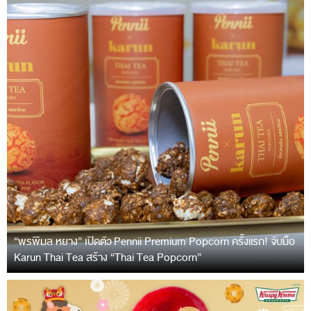
“พรพิมล หยาง” เปิดตัว Pennii Premium Popcorn ครั้งแรก! จับมือ
Karun Thai Tea สร้าง “Thai Tea Popcorn”