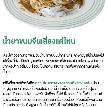
น้ำยาขนมจีนเสี่ยงแค่ไหน
เคยมีข่าวออกมาว่าขนมจีนน้ำยาที่ข้นนั้นมีการใช้กระดาษทิชชู่แช่น้ำปนลงไป
แต่เรื่องนี้ยังไม่มีหลักฐานหรือการตรวจพบที่ชัดเจน เป็นแค่การพูดกันแบบ
ปากต่อปาก จึงไม่นับเรื่องนี้เป็นความเสี่ยงที่จะเกิดขึ้นจากการกินขนมจีน
น้ำยา
ความไม่สะอาดของสถานที่ขายขนมจีน
แต่สิ่งที่อยากให้ระวังคือ
ส่วน
ใหญ่ผู้ขายจะตั้งแผงหรือหม้อในระดับที่ต่ำ ซึ่งเป็นไปได้ที่เขม่าหรือฝุ่นจะ
ตกลงไปในอาหาร โดยเฉพาะในผักที่วางทิ้งไว้ ซึ่งความเสี่ยงนี้แก้ไม่ยาก แค่
เราต้องเลือกกินร้านที่มีการปิดถาดผักหรือหม้อน้ำยาให้มิดชิดก็พ้นความ
เสี่ยงแล้ว และส่วนใหญ่ขนมจีนน้ำยาก็มักตั้งไฟอังไว้ให้อุ่นหรือร้อนแทบ