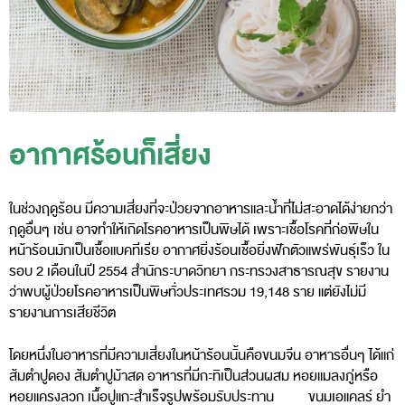
อากาศร้อนก็เสี่ยง
ในช่วงฤดูร้อน มีความเสี่ยงที่จะป่วยจากอาหารและน้ำที่ไม่สะอาดได้ง่ายกว่า
ฤดูอื่นๆ เช่น อาจทําให้เกิดโรคอาหารเป็นพิษได้ เพราะเชื้อโรคที่ก่อพิษใน
หน้าร้อนมักเป็นเชื้อแบคทีเรีย อากาศยิ่งร้อนเชื้อยิ่งฟักตัวแพร่พันธุ์เร็ว ใน
รอบ 2 เดือนในปี 2554 สํานักระบาดวิทยา กระทรวงสาธารณสุข รายงาน
ว่าพบผู้ป่วยโรคอาหารเป็นพิษทั่วประเทศรวม 19,148 ราย แต่ยังไม่มี
รายงานการเสียชีวิต
โดยหนึ่งในอาหารที่มีความเสี่ยงในหน้าร้อนนั้นคือขนมจีน อาหารอื่นๆ ได้แก่
ส้มตําปูดอง ส้มตําปูม้าสด อาหารที่มีกะทิเป็นส่วนผสม หอยแมลงภู่หรือ
หอยแครงลวก เนื้อปูแกะสําเร็จรูปพร้อมรับประทาน ขนมเอแคลร์ ยำ