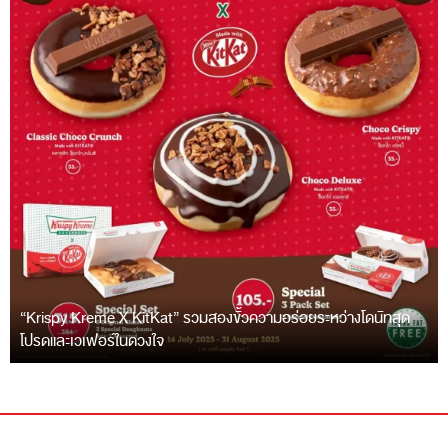
“Krispy Kreme X KitKat” รวมสองขั้วความอร่อยระหว่างโดนัทสุด
โปรดและเวเฟอร์ในดวงใจ