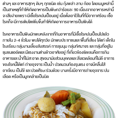
ต่างๆ และอาหารสุกๆ ดิบๆ ทุกชนิด เช่น กุ้งพล่า ลาบ ก้อย โดยเมนูเหล่านี้
เป็นสาเหตุที่ทําให้เกิดอาหารเป็นพิษกว่าร้อยละ 90 เนื่องจากอาหารเหล่านี้
จะเสียง่ายเพราะมีเชื้อโรคปนเปื้อนอยู่ เมื่อตั้งเอาไว้ในที่ที่มีอากาศร้อน เชื้อ
โรคก็จะมีการเติบโตเพิ่มขึ้นทําให้เกิดอาการอาหารเป็นพิษได้
โรคอาหารเป็นพิษมักพบหลังจากที่กินอาหารที่มีเชื้อโรคปนเปื้อนไปแล้ว
ภายใน 2-4 ชั่วโมง พบได้ทุกวัย มักพบประชาชนและพื้นที่เสี่ยง ได้แก่ เด็กใน
โรงเรียน กลุ่มงานเลี้ยงสังสรรค์ การชุมนุม กลุ่มทัศนาจร และกลุ่มที่อยู่ใน
ชุมชนแออัดและมีแรงงานต่างด้าวอาศัยอยู่ ที่เกี่ยวข้องชัดเจนคือการกิน
อาหารและน้ำที่ไม่สะอาด สุขอนามัยส่วนบุคคลและสิ่งแวดล้อมที่ไม่ดี อาการ
ของโรคนี้ได้แก่ ถ่ายอุจจาระเป็นน้ำ ปวดมวนท้องรุนแรง อาจมีคลื่นไส้
อาเจียน เป็นไข้ และปวดศีรษะร่วมด้วย บางครั้งมีอาการถ่ายอุจจาระปน
เลือด หรือเป็นมูกคล้ายเป็นบิด