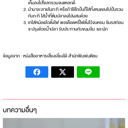
เค็มลงไปโขลกรวมจนแหลกดี
นํามาละลายในกะทิ หรือถ้าใช้โถปั่นก็ใส่ทั้งหมดลงไปปั่นรวม
กับกะทิ ใส่น้ำที่ต้มปลาลงไปผสมด้วย
เทใส่หม้อแล้วตั้งไฟ พอเดือดหรี่ไฟตั้งไว้จนหอม ชิมรสก่อน
จะปรุงด้วยน้ำปลา รับประทานกับขนมจีน และผัก
ข้อมูลจาก : หนังสืออาหารเสี่ยงเลี่ยงได้ สำนักพิมพ์มติชน
บทความอื่นๆ