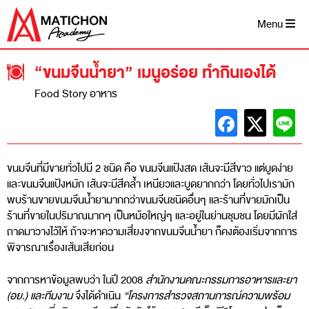
Skip
to
Menu
content
“ขนมจีนน้ำยา” เมนูอร่อย ทำกินเองได้
Food Story อาหาร
ขนมจีนที่มีขายทั่วไปมี 2 ชนิด คือ ขนมจีนแป้งสด เส้นจะมีสีขาว แต่บูดง่าย
และขนมจีนแป้งหมัก เส้นจะมีสีคล้ำ เหนียวและบูดยากกว่า โดยทั่วไปเรามัก
พบร้านขายขนมจีนน้ำยามากกว่าขนมจีนชนิดอื่นๆ และร้านที่ขายมักเป็น
ร้านที่ขายในปริมาณมากๆ เป็นหม้อใหญ่ๆ และอยู่ในย่านชุมชน โดยมีผักใส่
ถาดมาวางไว้ให้ ถ้าจะหาความเสี่ยงจากขนมจีนน้ำยา ก็คงต้องเริ่มจากการ
พิจารณาเรื่องเส้นเสียก่อน
จากการหาข้อมูลพบว่า ในปี 2008
สํานักงานคณะกรรมการอาหารและยา
(อย.) และทีมงาน
จึงได้ดําเนิน
“โครงการสํารวจสถานการณ์ความพร้อม