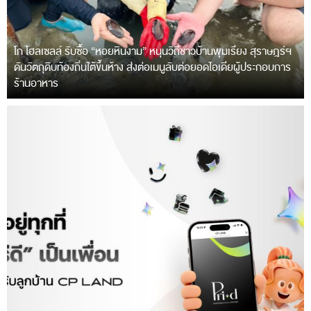
โก โฮลเซลล์ รับซื้อ “หอยหินงาม” หนุนวิถีชาวบ้านพุมเรียง สุราษฎร์ฯ
ดันวัตถุดิบท้องถิ่นใต้ขึ้นห้าง ส่งต่อเมนูลับต่อยอดไอเดียผู้ประกอบการ
ร้านอาหาร