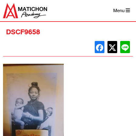
Skip
to
Menu
content
DSCF9658