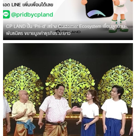
CP LAND ปั้น ‘Pri-d’ สร้าง Customer Ecosystem เชื่อมลูกบ้าน-
พันธมิตร ขยายมูลค่าธุรกิจระยะยาว