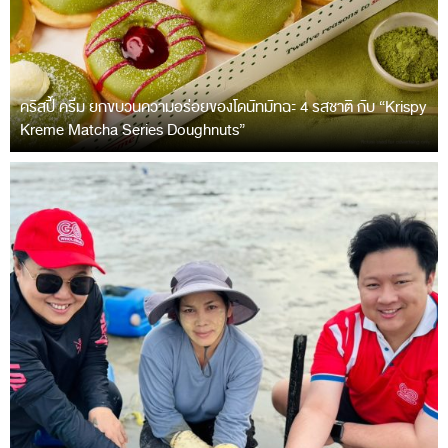
คริสปี้ ครีม ยกขบวนความอร่อยของโดนัทมัทฉะ 4 รสชาติ กับ “Krispy
Kreme Matcha Series Doughnuts”