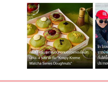
โก โฮลเ
คริสปี้ ครีม ยกขบวนความอร่อยของโดนัท
ชาวบ้าน
มัทฉะ 4 รสชาติ กับ “Krispy Kreme
ถิ่นใต้ข
Matcha Series Doughnuts”
ประกอ