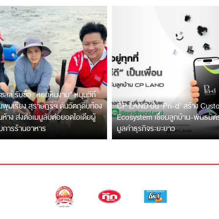
ซลล์ รับซื้อ “หอยหินงาม” หนุนวิถี
พุมเรียง สุราษฎร์ฯ ดันวัตถุดิบท้อง
CP LAND ปั้น ‘Pri-d’ สร้าง Cus
ึ้นห้าง ส่งต่อเมนูลับต่อยอดไอเดียผู้
Ecosystem เชื่อมลูกบ้าน-พันธมิ
บการร้านอาหาร
มูลค่าธุรกิจระยะยาว