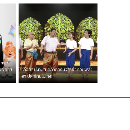
tomer
ตร ขยาย
“ฉ่อย” ปะทะ “หกฉากครับจารย์” รวมพลัง
ฮา ปลุกไทยไม่โกง!