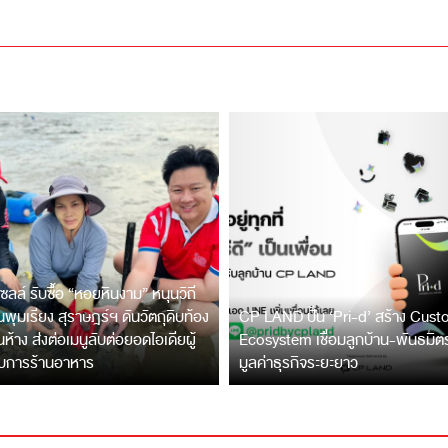
ซลล์ รับซื้อ “หอยหินงาม” หนุนวิถี
พุมเรียง สุราษฎร์ฯ ดันวัตถุดิบท้อง
CP LAND ปั้น ‘Pri-d’ สร้าง Cus
ึ้นห้าง ส่งต่อเมนูลับต่อยอดไอเดียผู้
Ecosystem เชื่อมลูกบ้าน-พันธมิ
บการร้านอาหาร
มูลค่าธุรกิจระยะยาว