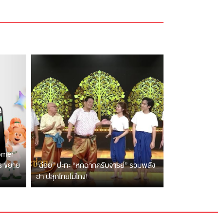
tomer
ตร ขยาย
“ฉ่อย” ปะทะ “หกฉากครับจารย์” รวมพลัง
ฮา ปลุกไทยไม่โกง!