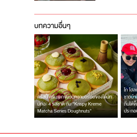
บทความอื่นๆ
โก โฮลเ
คริสปี้ ครีม ยกขบวนความอร่อยของโดนัท
ชาวบ้าน
มัทฉะ 4 รสชาติ กับ “Krispy Kreme
ถิ่นใต้ข
Matcha Series Doughnuts”
ประกอ