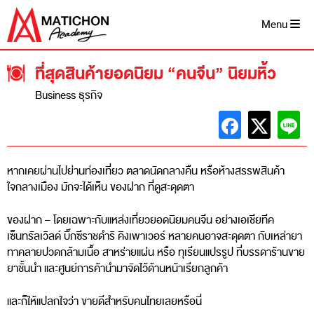
Skip
to
Menu
content
ที่สุดสินค้ายอดนิยม “คนจีน” นิยมหิ้ว
Business ธุรกิจ
หากเคยผ่านไปย่านท่องเที่ยว ตลาดนัดกลางคืน หรือห้างสรรพสินค้า
ใจกลางเมือง มักจะได้เห็น ของฝาก ที่ดูสะดุดตา
ของฝาก – โดยเฉพาะกับแหล่งเที่ยวยอดนิยมคนจีน อย่างเอเชียทีค
เซ็นทรัลเวิลด์ บิ๊กซีราชดำริ คิงเพาเวอร์ หลายคนอาจสะดุดตา กับเหล่ายา
ทาคลายปวดกล้ามเนื้อ สาหร่ายแผ่น หรือ ทุเรียนแปรรูป ที่บรรดาร้านขาย
ยาชั้นนำ และศูนย์การค้านำมาจัดไว้ด้านหน้าเรียกลูกค้า
และก็ให้แปลกใจว่า ขายดีสำหรับคนไทยเลยหรือนี่