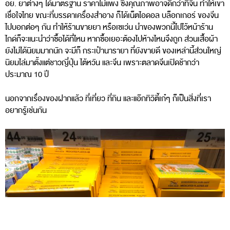
อย. ยาต่างๆ ได้มาตรฐาน ราคาไม่แพง ซึ่งคุณภาพอาจดีกว่าที่จีน ทำให้เขา
เชื่อใจไทย ขณะที่บรรดาเครื่องสำอาง ก็ได้เน็ตไอดอล บล็อกเกอร์ ของจีน
ไปบอกต่อๆ กัน ทำให้ร้านขายยา หรือเซเว่น นำของพวกนี้ไปไว้หน้าร้าน
ไกด์ก็จะแนะนำว่าซื้อได้ที่ไหน หากซื้อเยอะต้องไปห้างไหนจึงถูก ส่วนเสื้อผ้า
ยังไม่ได้นิยมมากนัก จะมีก็ กระเป๋านารายา ที่ยังขายดี ของเหล่านี้ส่วนใหญ่
นิยมไล่มาตั้งแต่ชาวญี่ปุ่น ไต้หวัน และจีน เพราะตลาดจีนเปิดช้ากว่า
ประมาณ 10 ปี
นอกจากเรื่องของฝากแล้ว ที่เที่ยว ที่กิน และแอ๊กทิวิตี้เก๋ๆ ก็เป็นสิ่งที่เรา
อยากรู้เช่นกัน