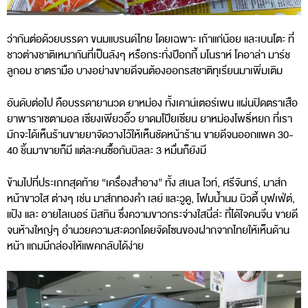
ว่ากันต่อด้วยบรรดา ขนมแบรนด์ไทย โดยเฉพาะ เถ้าแก่น้อย และเบนโตะ ที่
ชาวต่างชาติเหมากันที่เป็นลังๆ หรือกระทั่งป๊อกกี้ มโนราห์ โคอาล่า มาร์ช
ลูกอม ชาตรามือ บางอย่างขายดีจนต้องออกรสชาติทุเรียนมาเพิ่มเติม
อันดับต่อไป คือบรรดายานวด ยาหม่อง ทั้งเคาน์เตอร์เพน แผ่นปิดตราเสือ
ยาพาราเซตามอล เซียงเพียวอิ๊ว ยาดมโป๊ยเซียน ยาหม่องโพธิ์หยก ที่เรา
มักจะได้เห็นร้านขายยาจัดวางไว้ให้เห็นชัดหน้าร้าน ขายดีจนออกแพค 30-
40 ชิ้นมาขายก็มี แต่ละคนซื้อกันบิลละ 3 หมื่นก็ยังมี
ข้ามไปที่ประเภทสุดท้าย “เครื่องสำอาง” ทั้ง สเนล ไวท์, ศรีจันทร์, มาส์ก
หน้าขาวใส ต่างๆ เช่น มาส์กทองคำ เลย์ และวูดู, โฟมน้ำนม บิวตี้ บุฟเฟ่ต์,
แป้ง และ อายไลเนอร์ มิสทิน ซึ่งความขาวกระจ่างใสนี่ล่ะ ที่ได้ใจคนจีน ขายดี
จนห้างใหญ่ๆ อำนวยความสะดวกโดยจัดโซนของฝากจากไทยให้เห็นด้าน
หน้า แถมมีกล่องให้แพคกลับได้ง่าย