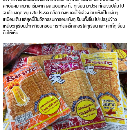
ละเอียดมากมาย เริ่มจาก ผลไม้อบแห้ง ทั้ง ทุเรียน มะม่วง ที่คนจีนปลื้ม ไป
จนถึงมังคุด ขนุน สับประรด กล้วย ทั้งหมดนี้ใช่แต่จะมีอบแห้งเป็นแผ่นๆ
เหมือนเดิม แต่ยุคนี้มีนวัตกรรมการอบแห้งทุเรียนทั้งชิ้น ไปแปรรูปข้าว
เหนียวทุเรียนน้ำกะทิอบกรอบ กระทั่งแคร็กเกอร์ไส้ทุเรียน และ คุกกี้ทุเรียน
ก็มีให้เห็น