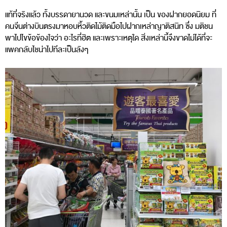
แท้ที่จริงแล้ว ทั้งบรรดายานวด และขนมเหล่านั้น เป็น ของฝากยอดนิยม ที่
คนจีนต่างบินตรงมาหอบหิ้วติดไม้ติดมือไปฝากเหล่าญาติสนิท ซึ่ง มติชน
พาไปไขข้อข้องใจว่า อะไรที่ฮิต และเพราะเหตุใด สิ่งเหล่านี้จึงขาดไม่ได้ที่จะ
แพคกลับไชน่าไปทีละเป็นลังๆ