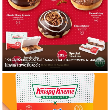
“Krispy Kreme X KitKat” รวมสองขั้วความอร่อยระหว่างโดนัทสุด
โปรดและเวเฟอร์ในดวงใจ