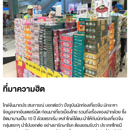
ที่มาความฮิต
ไกด์จีนมากประสบการณ์ บอกต่อว่า ปัจจุบันนักท่องเที่ยวจีน มักจะหา
ข้อมูลจากอินเตอร์เน็ต ก่อนมาเที่ยวเมืองไทย รวมถึงเรื่องของฝากด้วย ซึ่ง
ฮิตมานานเป็น 10 ปี ด้วยแรกเริ่ม เหล่าไกด์ได้แนะนำให้กับนักท่องเที่ยวจีน
กลุ่มแรกๆ นำไปบอกต่อ อย่างยารักษาโรค ต้องยอมรับว่า ประเทศไทยมี