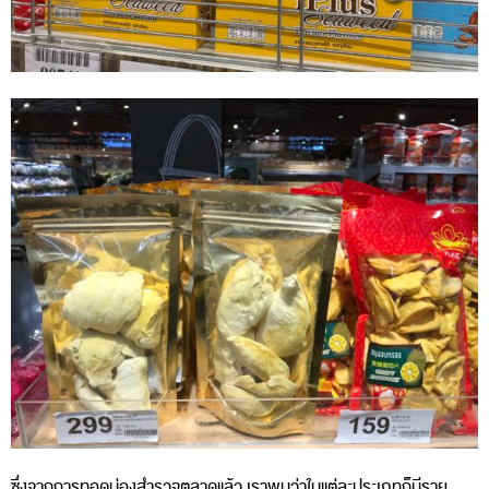
ซึ่งจากการทอดน่องสำรวจตลาดแล้ว เราพบว่าในแต่ละประเภทก็มีราย