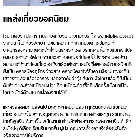
แหล่งเที่ยวยอดนิยม
ไชยา เผยว่า ปกติหากนักท่องเที่ยวมาไทยกับทัวร์ ก็จะพลาดไม่ได้กับวัด วัง
จากนั้น ก็ไปเที่ยวพัทยา ไปตลาดน้ำ 4 ภาค เที่ยวตลาดร่มหุบ ที่
จ.สมุทรสงคราม ตลาดน้ำดำเนินสะดวก โดยเวลากลางคืน ทัวร์มักพาไปล่
องเรือ ดูคาบาเร่ต์โชว์ หากมีเวลาเหลือถึงจะไปช้อปปิ้งใจกลางเมืองย่าน
สยาม แต่ถ้ามาท่องเที่ยวเองก็จะแล้วแต่ความสนใจ ซึ่งตลาดนัดยอดนิยมก็
ยังเป็น ตลาดนัดจตุจักร ข้าวสาร ตลาดนัดรถไฟรัชดา หรือไปหาของกิน
เยาวราช ส่วนเรื่องอาหาร นอกจากต้มยำกุ้ง ส้มตำ ผัดไทย แล้ว ก็ยังนิยม
ต้มข่าไก่ และข้าวเหนียวมะม่วง ที่คนหนึ่งจะต้องซื้อกินสักครั้งเมื่อมาเมือง
ไทย จนไกด์ต้องเหมาเผื่อเตรียมไว้ให้
และด้วยสังคมที่เปลี่ยนไป มัคคุเทศก์คนนี้เผยว่า ทุกวันนี้คนจีนเริ่มหันมา
เที่ยวเองมากขึ้น จากข้อมูลที่หาได้ง่าย การเดินทางง่ายและถูก รวมถึงคน
ไทยที่พูดจีนได้มากขึ้น พนักงานในร้านค้าต่างสามารถพูดภาษาจีนได้ เด็ก
รุ่นใหม่ๆ ก็เลือกเรียนจีนมากขึ้น ผู้ประกอบการทั้งหลายจึงต้องปรับตัว
จริงใจต่อการให้บริการ