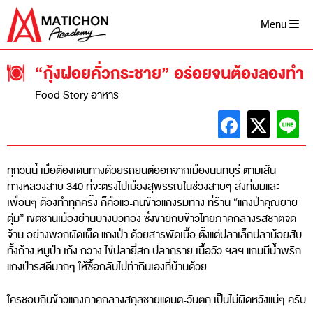
Skip
to
Menu
content
“กุ้งฝอยคั่วกระชาย” อร่อยจนต้องลองทำ
Food Story อาหาร
ทุกวันนี้ เมื่อต้องเดินทางด้วยรถยนต์ออกจากเมืองนนทบุรี ตามเส้น
ทางหลวงสาย 340 ที่จะตรงไปเมืองสุพรรณในช่วงสายๆ สิ่งที่ผมและ
เพื่อนๆ ต้องทำทุกครั้ง ก็คือแวะกินข้าวแกงริมทาง ที่ร้าน “แกงป่าคุณยาย
ตุ่ม” เขตชานเมืองย่านบางบัวทอง ซึ่งขายกับข้าวไทยภาคกลางรสชาติจัด
จ้าน อย่างพวกผัดเผ็ด แกงป่า ด้วยสารพัดเนื้อ ตั้งแต่ปลาเล็กปลาน้อยสับ
ทั้งก้าง หมูป่า เก้ง กวาง ไข่ปลายี่สก ปลากราย เนื้อวัว ฯลฯ แถมมีน้ำพริก
แกงป่ารสดีมากๆ ให้ซื้อกลับไปทำกินเองที่บ้านด้วย
ใครชอบกินข้าวแกงภาคกลางสกุลชายแดนตะวันตก เป็นไม่ผิดหวังแน่ๆ ครับ