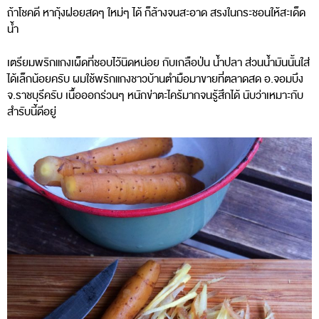
ถ้าโชคดี หากุ้งฝอยสดๆ ใหม่ๆ ได้ ก็ล้างจนสะอาด สรงในกระชอนให้สะเด็ด
น้ำ
เตรียมพริกแกงเผ็ดที่ชอบไว้นิดหน่อย กับเกลือป่น น้ำปลา ส่วนน้ำมันนั้นใส่
ได้เล็กน้อยครับ ผมใช้พริกแกงชาวบ้านตำมือมาขายที่ตลาดสด อ.จอมบึง
จ.ราชบุรีครับ เนื้อออกร่วนๆ หนักข่าตะไคร้มากจนรู้สึกได้ นับว่าเหมาะกับ
สำรับนี้ดีอยู่