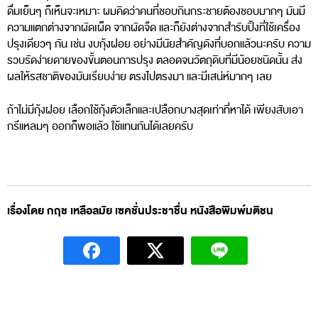
ดื่มเย็นๆ ก็เห็นจะเหมาะ ผมคิดว่าคนที่ชอบกินกระชายต้องชอบมากๆ มันมี
ความแตกต่างจากผัดเผ็ด จากผัดจืด และก็ยังต่างจากสำรับปิ้งที่ใช้เครื่อง
ปรุงเดียวๆ กัน เช่น งบกุ้งฝอย อย่างมีนัยสำคัญดังที่บอกแล้วนะครับ ความ
รวบรัดง่ายดายของขั้นตอนการปรุง ตลอดจนวัตถุดิบที่มีน้อยชนิดนั้น ส่ง
ผลให้รสชาติของมันเรียบง่าย ตรงไปตรงมา และมีเสน่ห์มากๆ เลย
ถ้าไม่มีกุ้งฝอย เลือกใช้กุ้งตัวเล็กและเปลือกบางสุดเท่าที่หาได้ เพียงสับเอา
กรีแหลมๆ ออกก็พอแล้ว ใช้แทนกันได้เลยครับ
เรื่องโดย กฤช เหลือลมัย เซคชั่นประชาชื่น หนังสือพิมพ์มติชน