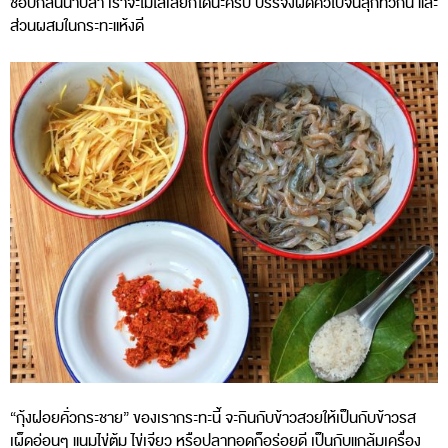
ชอบกลิ่นน้ำปลา เราจะไม่ใส่เลยก็ได้นะครับ บรรจงผัดคั่วไปจนสุกทั่วกัน และ
ส่วนผสมในกระทะแห้งดี
“กุ้งฝอยคั่วกระชาย” ของเรากระทะนี้ จะกินกับข้าวสวยให้เป็นกับข้าวรส
เผ็ดอ่อนๆ แนมไข่ต้ม ไข่เจียว หรือปลาทอดก็อร่อยดี เป็นกับแกล้มเครื่อง