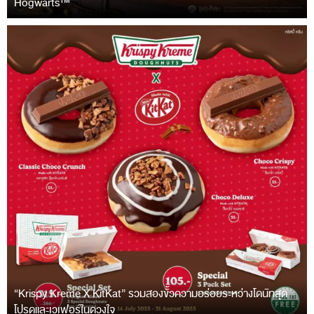
Hogwarts™
“Krispy Kreme X KitKat” รวมสองขั้วความอร่อยระหว่างโดนัทสุด
โปรดและเวเฟอร์ในดวงใจ