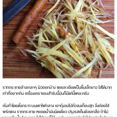
รากกระชายล้างเกลาๆ ผิวออกบ้าง ซอยละเอียดเป็นชิ้นเล็กยาว ใส่ได้มาก
เท่าที่อยากกิน เครื่องเคราของสำรับนี้มันก็มีแค่นี้แหละครับ
เริ่มทำโดยตั้งกระทะบนเตาไฟกลาง เอากุ้งลงไปคั่วจนเกือบสุก จึงค่อยใส่
พริกแกง รากกระชาย หยอดน้ำมันนิดเดียว ปรุงรสเค็มด้วยเกลือ ถ้าไม่