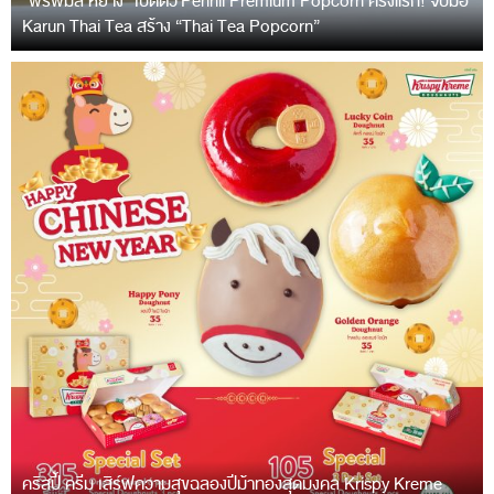
“พรพิมล หยาง” เปิดตัว Pennii Premium Popcorn ครั้งแรก! จับมือ
Karun Thai Tea สร้าง “Thai Tea Popcorn”
คริสปี้ ครีม เสิร์ฟความสุขฉลองปีม้าทองสุดมงคล Krispy Kreme