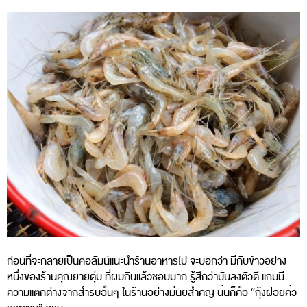
ก่อนที่จะกลายเป็นคอลัมน์แนะนำร้านอาหารไป จะบอกว่า มีกับข้าวอย่าง
หนึ่งของร้านคุณยายตุ่ม ที่ผมกินแล้วชอบมาก รู้สึกว่ามันลงตัวดี แถมมี
ความแตกต่างจากสำรับอื่นๆ ในร้านอย่างมีนัยสำคัญ นั่นก็คือ “กุ้งฝอยคั่ว