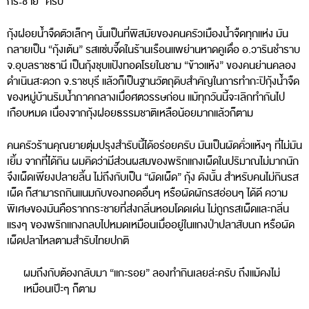
กระชาย” ครับ
กุ้งฝอยน้ำจืดตัวเล็กๆ นั้นเป็นที่พิสมัยของคนครัวเมืองน้ำจืดทุกแห่ง มัน
กลายเป็น “กุ้งเต้น” รสแซ่บจี๊ดในร้านเรือนแพย่านหาดคูเดื่อ อ.วารินชำราบ
จ.อุบลราชธานี เป็นกุ้งชุบแป้งทอดโรยในชาม “ข้าวแห้ง” ของคนย่านคลอง
ดำเนินสะดวก จ.ราชบุรี แล้วก็เป็นฐานวัตถุดิบสำคัญในการทำกะปิกุ้งน้ำจืด
ของหมู่บ้านริมน้ำภาคกลางเมื่อศตวรรษก่อน แม้ทุกวันนี้จะเลิกทำกันไป
เกือบหมด เนื่องจากกุ้งฝอยธรรมชาติเหลือน้อยมากแล้วก็ตาม
คนครัวร้านคุณยายตุ่มปรุงสำรับนี้ได้อร่อยครับ มันเป็นผัดคั่วแห้งๆ ที่ไม่มัน
เยิ้ม จากที่ได้กิน ผมคิดว่ามีส่วนผสมของพริกแกงเผ็ดในปริมาณไม่มากนัก
จึงเผ็ดเพียงปลายลิ้น ไม่ถึงกับเป็น “ผัดเผ็ด” กุ้ง ดังนั้น สำหรับคนไม่กินรส
เผ็ด ก็สามารถกินแนมกับของทอดอื่นๆ หรือผัดผักรสอ่อนๆ ได้ดี ความ
พิเศษของมันคือรากกระชายที่ส่งกลิ่นหอมโดดเด่น ไม่ถูกรสเผ็ดและกลิ่น
แรงๆ ของพริกแกงกลบไปหมดเหมือนเมื่ออยู่ในแกงป่าปลาสับนก หรือผัด
เผ็ดปลาไหลตามสำรับไทยปกติ
ผมถึงกับต้องกลับมา “แกะรอย” ลองทำกินเลยล่ะครับ ถึงแม้คงไม่
เหมือนเป๊ะๆ ก็ตาม