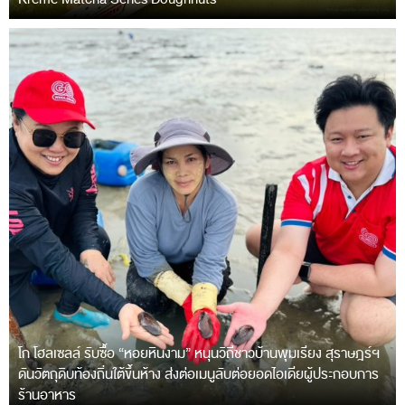
โก โฮลเซลล์ รับซื้อ “หอยหินงาม” หนุนวิถีชาวบ้านพุมเรียง สุราษฎร์ฯ
ดันวัตถุดิบท้องถิ่นใต้ขึ้นห้าง ส่งต่อเมนูลับต่อยอดไอเดียผู้ประกอบการ
ร้านอาหาร