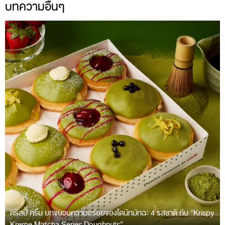
บทความอื่นๆ
คริสปี้ ครีม ยกขบวนความอร่อยของโดนัทมัทฉะ 4 รสชาติ กับ “Krispy
Kreme Matcha Series Doughnuts”