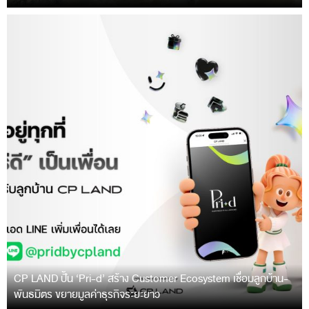
CP LAND ปั้น ‘Pri-d’ สร้าง Customer Ecosystem เชื่อมลูกบ้าน-
พันธมิตร ขยายมูลค่าธุรกิจระยะยาว