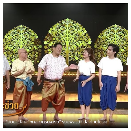
“ฉ่อย” ปะทะ “หกฉากครับจารย์” รวมพลังฮา ปลุกไทยไม่โกง!