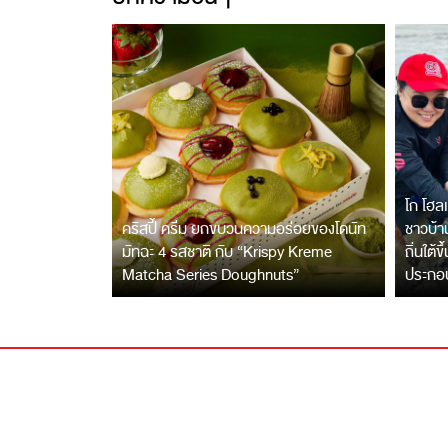
โก โฮลเ
คริสปี้ ครีม ยกขบวนความอร่อยของโดนัท
ชาวบ้าน
มัทฉะ 4 รสชาติ กับ “Krispy Kreme
ถิ่นใต้ข
Matcha Series Doughnuts”
ประกอ