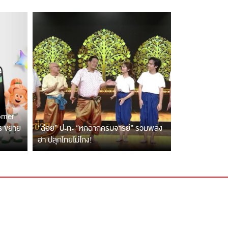
tomer
ตร ขยาย
“ฉ่อย” ปะทะ “หกฉากครับจารย์” รวมพลัง
ฮา ปลุกไทยไม่โกง!