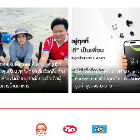
ซลล์ รับซื้อ “หอยหินงาม” หนุนวิถี
พุมเรียง สุราษฎร์ฯ ดันวัตถุดิบท้อง
CP LAND ปั้น ‘Pri-d’ สร้าง Cus
ึ้นห้าง ส่งต่อเมนูลับต่อยอดไอเดียผู้
Ecosystem เชื่อมลูกบ้าน-พันธมิ
บการร้านอาหาร
มูลค่าธุรกิจระยะยาว