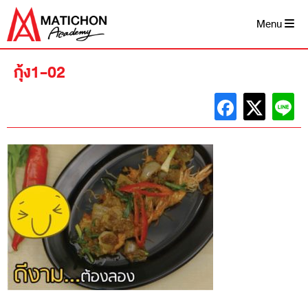
Skip
to
Menu
content
กุ้ง1-02