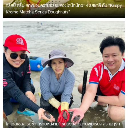
คริสปี้ ครีม ยกขบวนความอร่อยของโดนัทมัทฉะ 4 รสชาติ กับ “Krispy
Kreme Matcha Series Doughnuts”
โก โฮลเซลล์ รับซื้อ “หอยหินงาม” หนุนวิถีชาวบ้านพุมเรียง สุราษฎร์ฯ