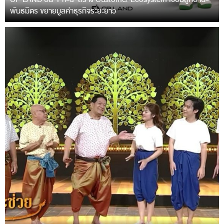
พันธมิตร ขยายมูลค่าธุรกิจระยะยาว