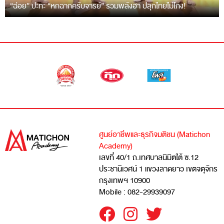
“ฉ่อย” ปะทะ “หกฉากครับจารย์” รวมพลังฮา ปลุกไทยไม่โกง!
ศูนย์อาชีพและธุรกิจมติชน (Matichon
Academy)
เลขที่ 40/1 ถ.เทศบาลนิมิตใต้ ซ.12
ประชานิเวศน์ 1 แขวงลาดยาว เขตจตุจักร
กรุงเทพฯ 10900
Mobile : 082-29939097