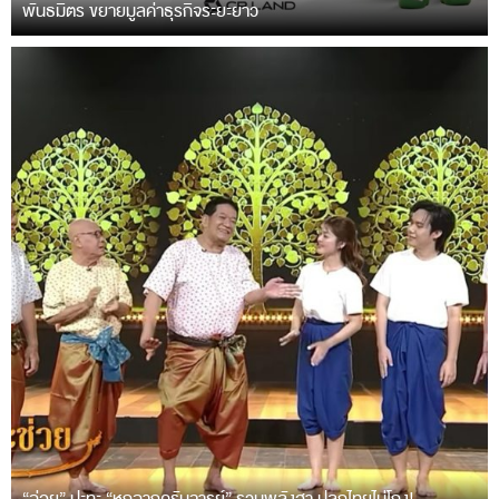
พันธมิตร ขยายมูลค่าธุรกิจระยะยาว