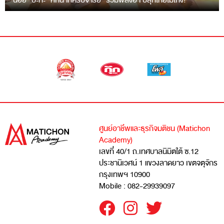
“ฉ่อย” ปะทะ “หกฉากครับจารย์” รวมพลังฮา ปลุกไทยไม่โกง!
ศูนย์อาชีพและธุรกิจมติชน (Matichon
Academy)
เลขที่ 40/1 ถ.เทศบาลนิมิตใต้ ซ.12
ประชานิเวศน์ 1 แขวงลาดยาว เขตจตุจักร
กรุงเทพฯ 10900
Mobile : 082-29939097