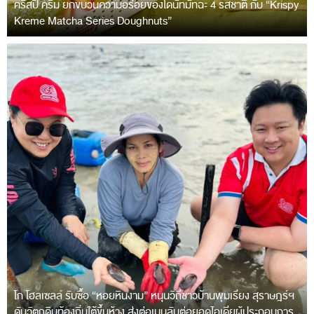
คริสปี้ ครีม ยกขบวนความอร่อยของโดนัทมัทฉะ 4 รสชาติ กับ “Krispy
Kreme Matcha Series Doughnuts”
โก โฮลเซลล์ รับซื้อ “หอยหินงาม” หนุนวิถีชาวบ้านพุมเรียง สุราษฎร์ฯ
ดันวัตถุดิบท้องถิ่นใต้ขึ้นห้าง ส่งต่อเมนูลับต่อยอดไอเดียผู้ประกอบการ