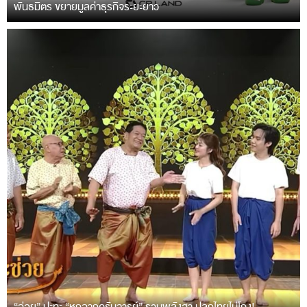
พันธมิตร ขยายมูลค่าธุรกิจระยะยาว