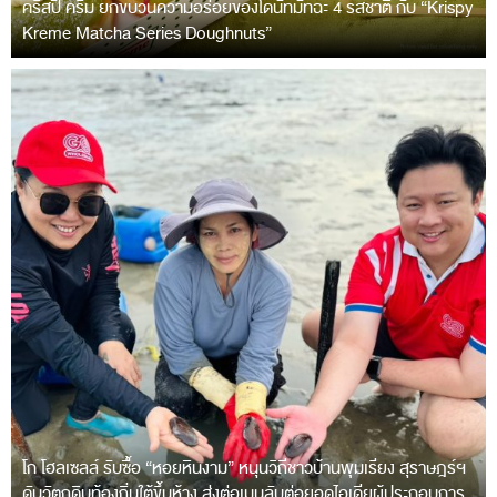
คริสปี้ ครีม ยกขบวนความอร่อยของโดนัทมัทฉะ 4 รสชาติ กับ “Krispy
Kreme Matcha Series Doughnuts”
โก โฮลเซลล์ รับซื้อ “หอยหินงาม” หนุนวิถีชาวบ้านพุมเรียง สุราษฎร์ฯ
ดันวัตถุดิบท้องถิ่นใต้ขึ้นห้าง ส่งต่อเมนูลับต่อยอดไอเดียผู้ประกอบการ