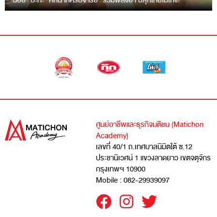
“ฉ่อย” ปะทะ “หกฉากครับจารย์” รวมพลังฮา ปลุกไทยไม่โกง!
ศูนย์อาชีพและธุรกิจมติชน (Matichon
Academy)
เลขที่ 40/1 ถ.เทศบาลนิมิตใต้ ซ.12
ประชานิเวศน์ 1 แขวงลาดยาว เขตจตุจักร
กรุงเทพฯ 10900
Mobile : 082-29939097