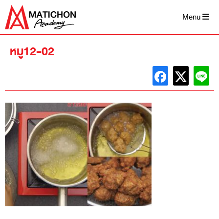
Skip
to
Menu
content
หมู12-02