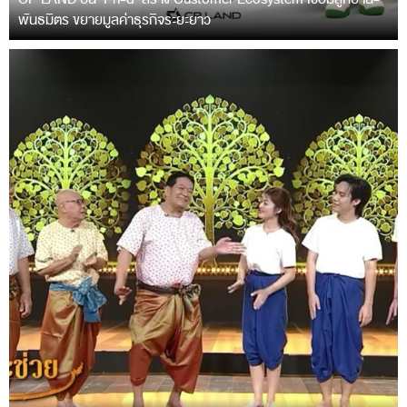
พันธมิตร ขยายมูลค่าธุรกิจระยะยาว