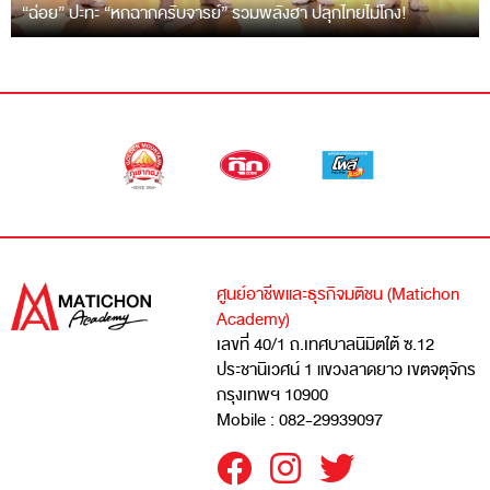
“ฉ่อย” ปะทะ “หกฉากครับจารย์” รวมพลังฮา ปลุกไทยไม่โกง!
ศูนย์อาชีพและธุรกิจมติชน (Matichon
Academy)
เลขที่ 40/1 ถ.เทศบาลนิมิตใต้ ซ.12
ประชานิเวศน์ 1 แขวงลาดยาว เขตจตุจักร
กรุงเทพฯ 10900
Mobile : 082-29939097