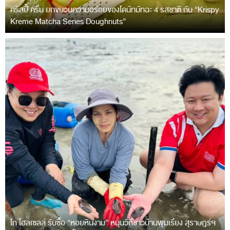
คริสปี้ ครีม ยกขบวนความอร่อยของโดนัทมัทฉะ 4 รสชาติ กับ “Krispy
Kreme Matcha Series Doughnuts”
โก โฮลเซลล์ รับซื้อ “หอยหินงาม” หนุนวิถีชาวบ้านพุมเรียง สุราษฎร์ฯ