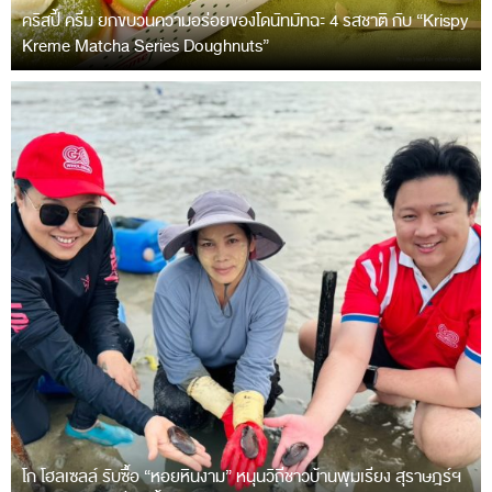
คริสปี้ ครีม ยกขบวนความอร่อยของโดนัทมัทฉะ 4 รสชาติ กับ “Krispy
Kreme Matcha Series Doughnuts”
โก โฮลเซลล์ รับซื้อ “หอยหินงาม” หนุนวิถีชาวบ้านพุมเรียง สุราษฎร์ฯ