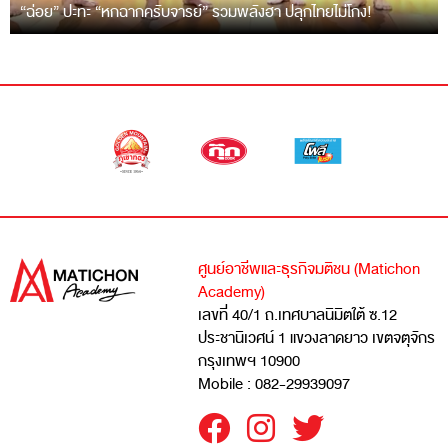
“ฉ่อย” ปะทะ “หกฉากครับจารย์” รวมพลังฮา ปลุกไทยไม่โกง!
ศูนย์อาชีพและธุรกิจมติชน (Matichon
Academy)
เลขที่ 40/1 ถ.เทศบาลนิมิตใต้ ซ.12
ประชานิเวศน์ 1 แขวงลาดยาว เขตจตุจักร
กรุงเทพฯ 10900
Mobile : 082-29939097