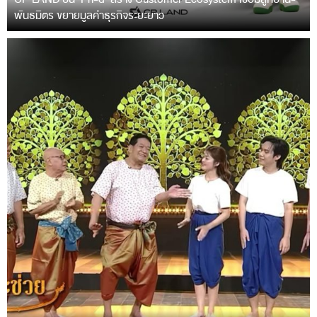
พันธมิตร ขยายมูลค่าธุรกิจระยะยาว