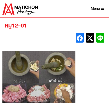
Skip
to
Menu
content
หมู12-01