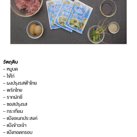
วัตถุดิบ
– หมูบด
– ไข่ไก่
– ผงปรุงรสฟ้าไทย
– พริกไทย
– รากผักชี
– ซอสปรุงรส
– กระเทียม
– แป้งอเนกประสงค์
– แป้งข้าวเจ้า
– แป้งทอดกรอบ