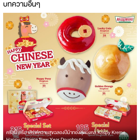
บทความอื่นๆ
คริสปี้ ครีม เสิร์ฟความสุขฉลองปีม้าทองสุดมงคล Krispy Kreme
Happy Chinese New Year Doughnuts