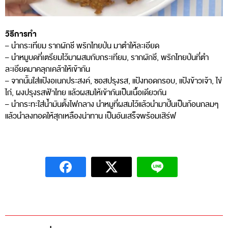
วิธีการทำ
– นำกระเทียม รากผักชี พริกไทยป่น มาตำให้ละเอียด
– นำหมูบดที่เตรียมไว้มาผสมกับกระเทียม, รากผักชี, พริกไทยป่นที่ตำ
ละเอียดมาคลุกเคล้าให้เข้ากัน
– จากนั้นใส่แป้งอเนกประสงค์, ซอสปรุงรส, แป้งทอดกรอบ, แป้งข้าวเจ้า, ไข่
ไก่, ผงปรุงรสฟ้าไทย แล้วผสมให้เข้ากันเป็นเนื้อเดียวกัน
– นำกระทะใส่น้ำมันตั้งไฟกลาง นำหมูที่ผสมไว้แล้วนำมาปั้นเป็นก้อนกลมๆ
แล้วนำลงทอดให้สุกเหลืองน่าทาน เป็นอันเสร็จพร้อมเสิร์ฟ