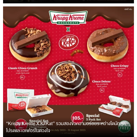
“Krispy Kreme X KitKat” รวมสองขั้วความอร่อยระหว่างโดนัทสุด
โปรดและเวเฟอร์ในดวงใจ