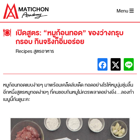
Skip
to
Menu
content
เปิดสูตร: “หมูก้อนทอด” ของว่างกรุบ
กรอบ กินจริงก็อิ่มอร่อย
Recipes สูตรอาหาร
หมูก้อนทอดแบบง่ายๆ มาพร้อมเคล็ดลับเด็ด ทอดอย่างไรให้หมูนุ่มชุ่มลิ้น
อีกหนึ่งสูตรหมูทอดง่ายๆ ที่คนชอบกินหมูไม่ควรพลาดอย่างยิ่ง…ลองทำ
เมนูนี้กันดูนะคะ