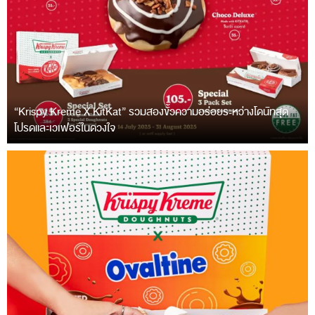
“Krispy Kreme X KitKat” รวมสองขั้วความอร่อยระหว่างโดนัทสุด
โปรดและเวเฟอร์ในดวงใจ