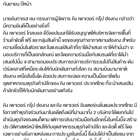
กันยายน ปีหน้า
นายอันทาเรส เชง กรรมการผู้จัดการ คิง เพาเวอร์ กรุ๊ป ฮ่องกง กล่าวว่า
มีความยินดีเป็นอย่างยิ่งที่
คิง เพาเวอร์ โกลบอล ดีวีลอปเมนท์ได้รับอนุญาตให้บริหารจัดการพื้นที่
ร้านค้าดิวตี้ ฟรี และกลุ่มสินค้านี้ ขอขอบคุณท่าอากาศยานฮ่องกง สำหรับ
ความเชื่อมั่นในตัวเราและในแบรนด์สินค้าที่เราได้นำเสนอ เราให้คำมั่นว่า จะ
มอบบริการที่เป็นเอกลักษณ์ และโดยความร่วมมือกับแบรนด์ที่เราได้นำ
เสนอไปนั้น จะสามารถมอบประสบการณ์การบริการรวมไปถึงสินค้าระดับ
เวิร์ลคลาสที่เหนือระดับให้กับนักเดินทางทั่วโลก ณ สนามบินนานาชาติ
ฮ่องกง เหนือสิ่งอื่นใด ด้วยประสบการณ์และความเป็นมืออาชีพใน
อุตสาหกรรมธุรกิจค้าปลีกของ คิง เพาเวอร์ ประเทศไทย ที่จะนำเสนอสิน
ค้าลักชัวรี่ให้กับนักเดินทางอย่างแท้จริง
คิง เพาเวอร์ กรุ๊ป ฮ่องกง และคิง เพาเวอร์ อินเตอร์เนชั่นแนลประเทศไทย มี
โอกาสทำธุรกิจร่วมกันมาในอดีตถึงแม้ที่ผ่านมาทั้ง 2 บริษัทจะได้แยกกันไป
ดำเนินธุรกิจของตนก็ตาม แต่การกลับมาร่วมมือกันอีกครั้งในครั้งนี้จะสร้าง
ประวัติศาสตร์หน้าใหม่ให้กับอุตสาหกรรมธุรกิจค้าปลีก และดิวตี้ ฟรี โดย
เฉพาะอย่างยิ่งภายหลังชนะการประมูลในครั้งนี้ ซึ่งนับได้ว่าเป็นชัยชนะจาก