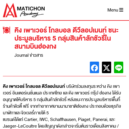
Skip
to
Menu
content
คิง เพาเวอร์ โกลบอล ดีวีลอปเมนท์ ชนะ
ประมูลบริหาร 5 กลุ่มสินค้าลักชัวรี่ใน
สนามบินฮ่องกง
Journal ข่าวสาร
คิง เพาเวอร์ โกลบอล ดีวีลอปเมนท์
บริษัทร่วมลงทุนระหว่าง คิง เพา
เวอร์ อินเตอร์เนชั่นแนล ประเทศไทย และคิง เพาเวอร์ กรุ๊ป ฮ่องกง ได้รับ
อนุญาตให้บริหาร 5 กลุ่มสินค้าลักชัวรี่ หลังชนะการประมูลบริหารพื้นที่
ร้านค้าดิวตี้ ฟรี จากท่าอากาศยานนานาชาติฮ่องกง ประกอบด้วยธุรกิจ
นาฬิกาและจิวเวลรี่ภายใต้ 5
แบรนด์ได้แก่ Cartier, IWC, Schaffhausen, Piaget, Panerai, และ
Jaeger-LeCoultre โดยสัญญาดังกล่าวจะเริ่มต้นราวเดือนสิงหาคม /