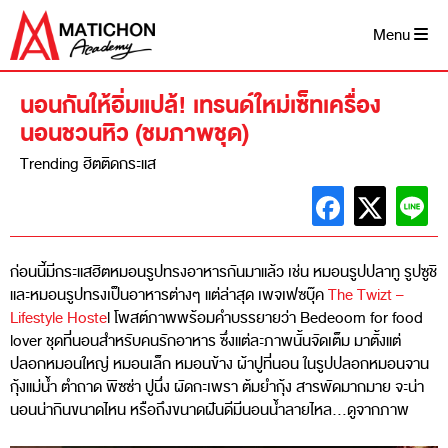
Skip
to
Menu
content
นอนกันให้อิ่มแปล้! เทรนด์ใหม่เซ็ทเครื่อง
นอนชวนหิว (ชมภาพชุด)
Trending ฮิตติดกระแส
ก่อนนี้มีกระแสฮิตหมอนรูปทรงอาหารกันมาแล้ว เช่น หมอนรูปปลาทู รูปซูชิ
และหมอนรูปทรงเป็นอาหารต่างๆ แต่ล่าสุด เพจเฟซบุ๊ค
The Twizt –
Lifestyle Hoste
l โพสต์ภาพพร้อมคำบรรยายว่า Bedeoom for food
lover ชุดที่นอนสำหรับคนรักอาหาร ซึ่งแต่ละภาพนั้นจัดเต็ม มาตั้งแต่
ปลอกหมอนใหญ่ หมอนเล็ก หมอนข้าง ผ้าปูที่นอน ในรูปปลอกหมอนจาน
กุ้งแม่น้ำ ตำถาด พิซซ่า ปูนึ่ง ผัดกะเพรา ต้มยำกุ้ง สารพัดมากมาย จะน่า
นอนน่ากินขนาดไหน หรือถึงขนาดฝันดีมีนอนน้ำลายไหล…ดูจากภาพ