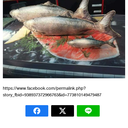
https://www.facebook.com/permalink.php?
story_fbid=938937372966763&id=773810149479487