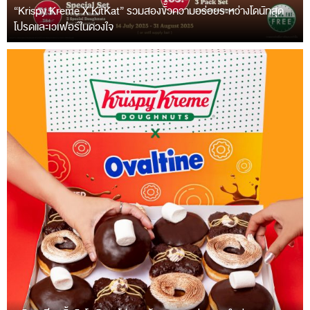
“Krispy Kreme X KitKat” รวมสองขั้วความอร่อยระหว่างโดนัทสุด
โปรดและเวเฟอร์ในดวงใจ