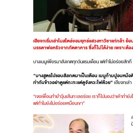
เฮียจกเริ่มเล่าในสไตล์จอมยุทธ์แสวงหาวิชาแก่กล้า ย
บรรดาพ่อครัวจากภัตตาคาร ซึ่งก็ไม่ได้ง่าย เพราะต
บางเมนูเพียรมาสังเกตทุกวันแรมเดือน แต่ทำไม่อร่อยสั
“บางสูตรไปแอบสังเกตมาเป็นเดือน เมนูก้ามปูอบหม้อด
ทำกับข้าวอย่าดูแต่กะทะแต่ดูจังหวะไฟด้วย”
เฮียจกเล่า
“เจอเพื่อนทำยำวุ้นเส้นทะเลอร่อย เราก็ไปมองว่าเค้าทำยั
แต่ทำไมยังไม่อร่อยเหมือนเขา”
ส