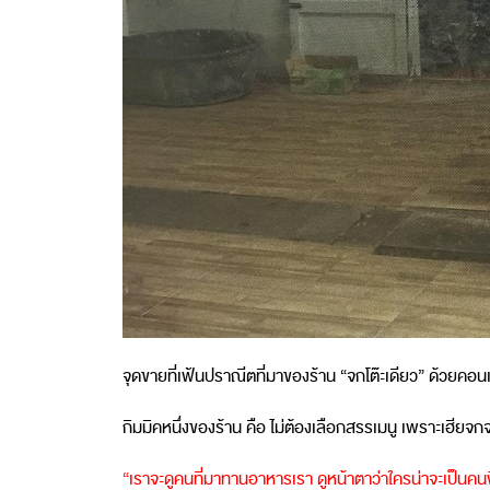
จุดขายที่เฟ้นปราณีตที่มาของร้าน “จกโต๊ะเดียว” ด้วยคอนเซ
กิมมิคหนึ่งของร้าน คือ ไม่ต้องเลือกสรรเมนู เพราะเฮียจ
“เราจะดูคนที่มาทานอาหารเรา ดูหน้าตาว่าใครน่าจะเป็นคนพ