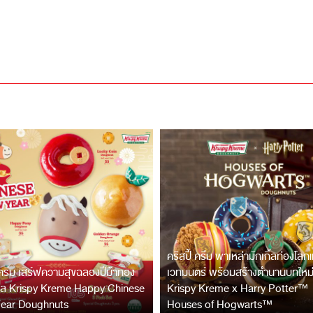
คริสปี้ ครีม พาเหล่ามักเกิ้ลท่องโลกแ
 ครีม เสิร์ฟความสุขฉลองปีม้าทอง
เวทมนตร์ พร้อมสร้างตำนานบทใหม่
คล Krispy Kreme Happy Chinese
Krispy Kreme x Harry Potter™
ear Doughnuts
Houses of Hogwarts™