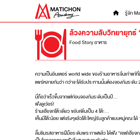
Skip
to
รู้จัก
content
ล้วงความลับวิทยายุทธ์ 
Food Story อาหาร
ความเป็นอินเตอร์ world wide ของร้านอาหารจีนเก่าแก่ที่มีชื
แพร่หลายกันว่า กว่าจะได้รับประทานนั้นต้องจองกันระดับ 
นี่ถือว่าเร็วขึ้นจากแต่ก่อนจองกันระดับเป็นปี…
ฟังดูเว่อร์!
ร้านเฮียจกโต๊ะเดียว ขยับเพิ่มเป็น 4 โต๊ะ…
เห็นมีโต๊ะน้อย แต่จริงๆแล้วโต๊ะใหญ่รับลูกค้าแบบหมู่คณะได้
ลิ้มชิมรสอาหารฝีมือระดับพระกาฬแล้ว ได้ฟัง “เชฟเฮียจก”