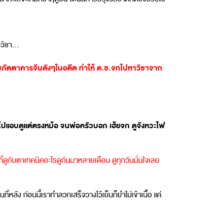
อวิชา…
้ตามภัตตาคารจีนดังๆในอดีต ทำให้ ด.ช.จกไปหาวิชาจาก
าไปแอบดูแต่ตรงหม้อ จนพ่อครัวบอก เฮ้ยจก ดูจังหวะไฟ
่ดูกับตาเทคนิคอะไรดูกันมาหลายเดือน ดูทุกวันมั่นใจเลย
หลัง ก่อนนี้เราทำลวกเสร็จวางไว้เย็นก็ยำไม่เข้าเนื้อ แค่