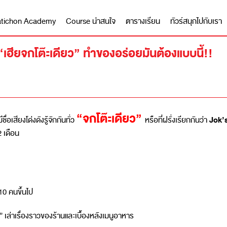
 Matichon Academy
Course น่าสนใจ
ตารางเรียน
ทัวร์สนุกไปกับเรา
“เฮียจกโต๊ะเดียว” ทำของอร่อยมันต้องแบบนี้!!
“จกโต๊ะเดียว”
Jok’s
่อเสียงโด่งดังรู้จักกันทั่ว
หรือที่ฝรั่งเรียกกันว่า
2 เดือน
 10 คนขึ้นไป
 เล่าเรื่องราวของร้านและเบื้องหลังเมนูอาหาร