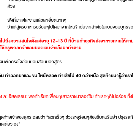
ด้วย
ฟังที่มาแต่ละจานแล้วละเอียดมากๆ
ว่าแต่สูตรอาหารอร่อยๆไปได้มาจากไหน? เฮียจกเล่าต่อในแบบจอมยุทธ์ข
้อนไปถึงความสนใจตั้งแต่อายุ 12-13 ปี ที่บ้านทำธุรกิจส่งอาหารทะเลให
้องใช้ครูพักลักจำแอบมองแอบจำแล้วมาทำตาม
กที จนพ่อครัวใจอ่อนยอมสอนบอกสูตร
ิน ทำออกมาแฉะ ขม ไหม้ตลอด ทำเสียไป 40 กว่าหม้อ สุดท้ายมารู้ว่าเร
งไง ละเอียดเลยนะ พอทำเรียกเพื่อนๆเยาวราชมาลองชิม ทำแรกๆก็ไม่อร่อย ทั้งที
ุดท้ายเจ้าของสูตรเฉลยว่า “ลวกเร็วๆ ช่วงระอุร้อนๆต้องรีบคนรีบยำ ปรุงรสกันที่
นิดเดียวเอง”