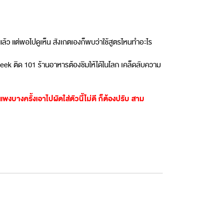
ว แต่พอไปดูเห็น สังเกตเองก็พบว่าใช้สูตรไหนทำอะไร
eek ติด 101 ร้านอาหารต้องชิมให้ได้ในโลก เคล็ดลับความ
าแพงบางครั้งเอาไปผัดใส่ตัวนี้ไม่ดี ก็ต้องปรับ สาม