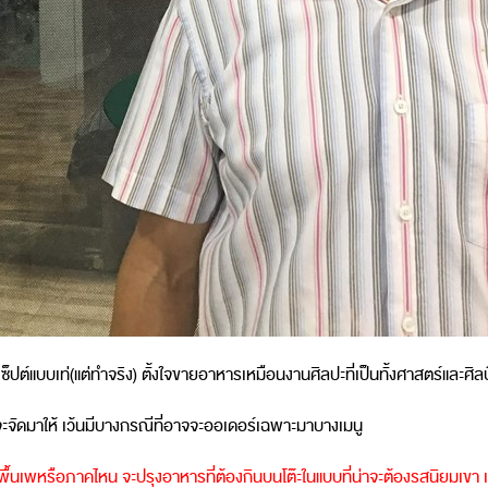
็ปต์แบบเท่(แต่ทำจริง) ตั้งใจขายอาหารเหมือนงานศิลปะที่เป็นทั้งศาสตร์และศิลป์
กจะจัดมาให้ เว้นมีบางกรณีที่อาจจะออเดอร์เฉพาะมาบางเมนู
ื้นเพหรือภาคไหน จะปรุงอาหารที่ต้องกินบนโต๊ะในแบบที่น่าจะต้องรสนิยมเขา 