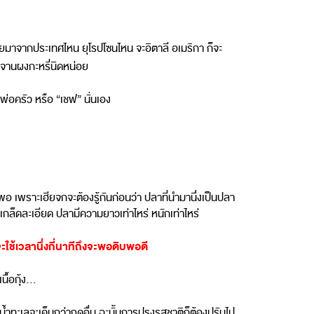
มาจากประเทศไหน ยุโรปโซนไหน จะอิตาลี อเมริกา ก็จะ
จานผงกะหรี่นิดหน่อย
พ่อครัว หรือ “เชฟ” นั่นเอง
พอ เพราะเฮียจกจะต้องรู้กันก่อนว่า ปลาที่นำมานึ่งเป็นปลา
อเกล็ดละเอียด ปลามีความยาวเท่าไหร่ หนักเท่าไหร่
ใช้เวลานึ่งกี่นาทีถึงจะพอดิบพอดี
นื้อกุ้ง…
ำทะเลจะเค็มกว่าฤดูอื่น ฉะนั้นการปรุงรสชาติก็ต้องปรับไป