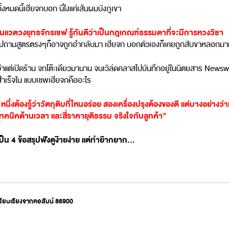
ั้งหมดนี้เฮียจกบอก นี่ไงแค่เส้นผมบังภูเขา
ในแวดวงยุทธจักรเชฟ รู้กันดีว่าเป็นกฎเกณฑ์ธรรมดาที่จะมีการหวงวิชา
ไปถามสูตรตรงๆก็อาจถูกอำกลับมา เฮียจก บอกตัวเองก็เคยถูกสับขาหลอกมาแล้
ว่าแต่เปิดร้าน จกโต๊ะเดียวมานาน จนเวิล์ดคลาสไปบันทึกอยู่ในนิตยสาร Newsw
สำเร็จใน แบบเชพเฮียจกคืออะไร
“หนึ่งต้องรู้ว่าวัตถุดิบที่ไหนอร่อย สองเครื่องปรุงต้องของดี แต่บางอย่างว่
เทคนิคด้านเวลา และสี่ราคายุติธรรม จริงใจกับลูกค้า”
เป็น 4 ข้อสรุปฟังดูง๊ายง่าย แต่ทำย๊ากยาก…
รียบเรียงจากคอลัมน์ 86900