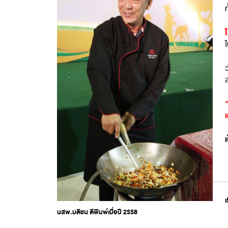
ท
เ
นสพ.มติชน ตีพิมพ์เมื่อปี 2558