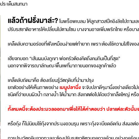
ิดประเด็นสนทนา
แล้วถ้าฝรั่งมาล่ะ?
โนพร็อพเบลม ให้ลูกสาวสปีคอิงลิชไปถามเลย
ปรับรสชาติอาหารให้เปลี่ยนไปตามโซน บางจานอาจเพิ่มพริกไทย หรือบาง
เคล็ดลับความอร่อยที่ฟังเหมือนง่ายแต่ทำยาก เพราะต้องใช้ความใส่ใจของ
เฮียจกบอก “เส้นผมบังภูเขา พ่อครัวต้องคิดถึงคนกินเป็นที่สุด”
นอกจากพิจารณาลักษณะพื้นเพที่มาภายนอกของลูกค้าแล้ว
เคล็ดลับถัดมาคือ ต้องเรียนรู้วัตถุดิบที่นำมาปรุง
เมนูปลานึ่ง
ยกตัวอย่างให้เห็นภาพอย่าง
จะจับปลาดีๆมานึ่งอย่างเดียวไม่
ชนิดที่ว่ายบนผิวน้ำ กลางน้ำ ใต้น้ำมาก สังเกตต่อไปด้วยว่าเกล็ดใหญ่ หรื
ทั้งหมดนี้จะต้องประมวลออกมาเพื่อให้ได้คำตอบว่า ปลาแต่ละตัวนั้นจะ
หรือกุ้ง ก็ไม่นิยมใช้กุ้งจากประมงอวนรุน เพราะกุ้งจะเบียดอัดกัน ส่งผลต่อเ
การปรุงวัตถุดิบจากทะเลจะต้องปรับรสชาติตามฤดูกาลด้วย อย่างฤดูร้อนน้