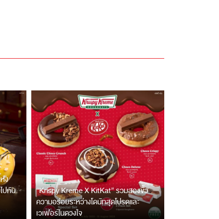
ห่ง
ไปกับ
“Krispy Kreme X KitKat” รวมสองขั้ว
ความอร่อยระหว่างโดนัทสุดโปรดและ
เวเฟอร์ในดวงใจ