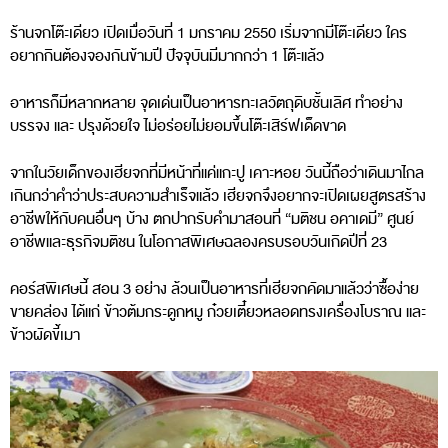
ร้านจกโต๊ะเดียว เปิดเมื่อวันที่ 1 มกราคม 2550 เริ่มจากมีโต๊ะเดียว ใคร
อยากกินต้องจองกันข้ามปี ปัจจุบันมีมากกว่า 1 โต๊ะแล้ว
อาหารก็มีหลากหลาย จุดเด่นเป็นอาหารทะเลวัตถุดิบชั้นเลิศ ทำอย่าง
บรรจง และ ปรุงด้วยใจ ไม่อร่อยไม่ยอมขึ้นโต๊ะเสิร์ฟเด็ดขาด
จากในวัยเด็กของเฮียจกที่มีหน้าที่แค่แกะปู เคาะหอย วันนี้ถือว่าเดินมาไกล
เกินกว่าคำว่าประสบความสำเร็จแล้ว เฮียจกจึงอยากจะเปิดเผยสูตรสร้าง
อาชีพให้กับคนอื่นๆ บ้าง ตกปากรับคำมาสอนที่ “มติชน อคาเดมี” ศูนย์
อาชีพและธุรกิจมติชน ในโอกาสพิเศษฉลองครบรอบวันเกิดปีที่ 23
คอร์สพิเศษนี้ สอน 3 อย่าง ล้วนเป็นอาหารที่เฮียจกคัดมาแล้วว่าซื้อง่าย
ขายคล่อง ได้แก่ ข้าวต้มกระดูกหมู ก๋วยเตี๋ยวหลอดทรงเครื่องโบราณ และ
ข้าวผัดขี้เมา