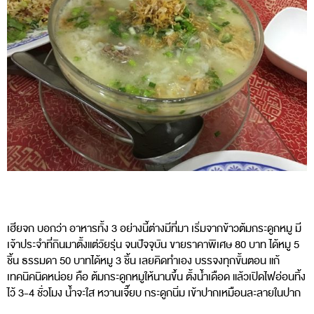
เฮียจก บอกว่า อาหารทั้ง 3 อย่างนี้ต่างมีที่มา เริ่มจากข้าวต้มกระดูกหมู มี
เจ้าประจำที่กินมาตั้งแต่วัยรุ่น จนปัจจุบัน ขายราคาพิเศษ 80 บาท ได้หมู 5
ชิ้น ธรรมดา 50 บาทได้หมู 3 ชิ้น เลยคิดทำเอง บรรจงทุกขั้นตอน แก้
เทคนิคนิดหน่อย คือ ต้มกระดูกหมูให้นานขึ้น ตั้งน้ำเดือด แล้วเปิดไฟอ่อนทิ้ง
ไว้ 3-4 ชั่วโมง น้ำจะใส หวานเจี๊ยบ กระดูกนิ่ม เข้าปากเหมือนละลายในปาก