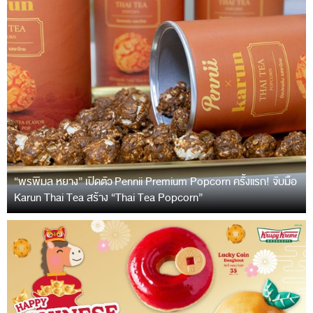
“พรพิมล หยาง” เปิดตัว Pennii Premium Popcorn ครั้งแรก! จับมือ
Karun Thai Tea สร้าง “Thai Tea Popcorn”