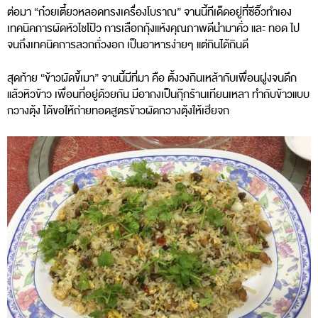
ต่อมา “ก๋วยเตี๋ยวหลอดทรงเครื่องโบราณ” จานนี้ทีเด็ดอยู่ที่ซีอิ๊วทำเอง
เทคนิคการผัดหัวไชโป้ว การเลือกกุ้งแห้งคุณภาพดีนำมาคั่ว และ ทอด ไป
จนถึงเทคนิคการลวกถั่วงอก เป็นอาหารง่ายๆ แต่กินได้กินดี
สุดท้าย “ข้าวผัดขี้เมา” จานนี้มีที่มา คือ ตั้งวงกินเหล้ากับเพื่อนฝูงจนดึก
แล้วหิวข้าว เพื่อนที่อยู่ด้วยกัน มีอากงเป็นกุ๊กร้านเทียนเหลา ทำกับข้าวแบบ
กวางตุ้ง ได้ขอให้ถ่ายทอดสูตรข้าวผัดกวางตุ้งให้เฮียจก