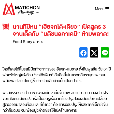
Skip
to
Menu
content
นานทีปีหน “เฮียจกโต๊ะเดียว” เปิดสูตร 3
จานเด็ดกับ “มติชนอคาเดมี” ห้ามพลาด!
Food Story อาหาร
ใครที่เคยได้ลิ้มรสฝีมือทำอาหารของเฮียจก-สมชาย ตั้งสินพูลชัย วัย 64 ปี
พ่อครัวใหญ่แห่งร้าน “จกโต๊ะเดียว” อันลือลั่นในตรอกอิสรานุภาพ ถนน
พลับพลาไชย ย่อมรู้ซึ้งว่าอร่อยลืมบ้านนั้นเป็นอย่างไร
พรสวรรค์การทำอาหารของเฮียจกนั้นขั้นเทพ ลองว่าถ้าอยากจะทำอะไร
ขอแค่ได้กินไม่เกิน 3 ครั้งเป็นอันรู้เรื่อง เครื่องปรุงส่วนผสมเฮียแกเปลือย
สูตรออกมาล่อนจ้อน และที่ทึ่งกว่า คือ การปรับปรุงให้รสชาติดีเด็ดยิ่งขึ้น
กว่าต้นฉบับ จนเพื่อนฝูงต่างเชียร์ให้เปิดร้านอาหาร