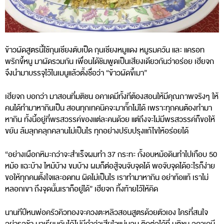
ข้าวผัดสูตรนี้ใช้กุนเชียงตับเป็ด กุนเชียงหมูแดง หมูรมควัน และ แครอท
พริกขี้หนู มาผัดรวมกัน เพื่อนได้ชิมพูดเป็นเสียงเดียวกันว่าอร่อย เฮียจก
จึงนำมาบรรจุไว้ในเมนูแล้วตั้งชื่อว่า “ข้าวผัดขี้เมา”
เฮียจก บอกว่า มาสอนที่มติชน อคาเดมีทั้งทีต้องสอนให้มีคุณภาพจริงๆ ให้
คนได้ทำมาหากินเป็น สอนทุกเทคนิคจะมากั๊กไม่ได้ เพราะทุกคนต้องทำมา
หากิน ทั้งนี้อยู่ที่พรสวรรค์ของแต่ละคนด้วย แต่ถึงจะไม่มีพรสวรรค์ก็ขอให้
ขยัน ล้มลุกคลุกคลานไม่เป็นไร ทุกอย่างปรับปรุงแก้ไขให้อร่อยได้
“อย่างเผือกหิมะกว่าจะสำเร็จผมทำ 37 กระทะ กั้งอบหม้อดินทำไปเกือบ 50
หม้อ แฉะบ้าง ไหม้บ้าง ขมบ้าง ผมก็ต่อสู้จนจับจุดได้ พอจับจุดได้อะไรก็ง่าย
ขอให้ทุกคนตั้งใจและอดทน ผิดไม่เป็นไร เราทำมาหากิน อย่าท้อแท้ เราไม่
หลอกเขา ถึงจุดนั้นเราก็อยู่ได้” เฮียจก ทิ้งท้ายไว้ให้คิด
นานทีปีหนพ่อครัวคิวทองจะควงตะหลิวสอนสูตรด้วยตัวเอง ใครที่สนใจ