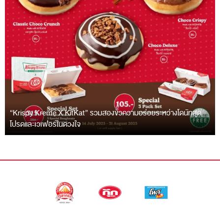
“Krispy Kreme X KitKat” รวมสองขั้วความอร่อยระหว่างโดนัทสุด
โปรดและเวเฟอร์ในดวงใจ