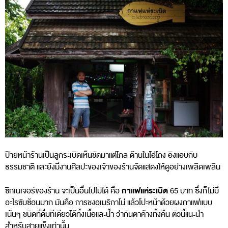
ป้ายหน้าร้านเป็นลูกระเบิดเห็นชัดมาแต่ไกล ด้านในโอ่โถง อิงแอบกับ
ธรรมชาติ และยังมีงานศิลปะของเจ้าของร้านจัดแสดงให้ดูอย่างเพลิดเพลิน
กาแฟแห่ระเบิด
ซิกเนเจอร์ของร้าน จะเป็นอื่นไปไม่ได้ คือ
65 บาท ซึ่งก็ไม่มี
อะไรซับซ้อนมาก มันคือ การชงอเมริกาโน่ แล้วโปะหน้าด้วยผงกาแฟแบบ
เน้นๆ ชนิดที่ดื่มทีเดียวได้ทั้งเนื้อและน้ำ ว่ากันตาค้างทั้งคืน ตัวนี้แนะนำ
สำหรับสายแข็งเท่านั้น