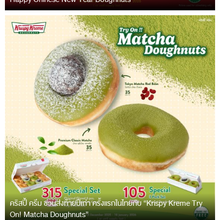
คริสปี้ ครีม ชวนส่งท้ายปีเก่า ครั้งแรกในไทยกับ “Krispy Kreme Try
On! Matcha Doughnuts”