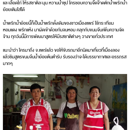
และเลือดไก่ ให้รสชาติละมุน หวานน้ำซุป ใครชอบความจี๊ดจ๊าดตักน้ำพริกน้ำ
ย้อยเติมใส่ได้
น้ำพริกน้ำย้อยนี้ก็เป็นน้ำพริกดั้งเดิมของชาวเมืองแพร่ ใช้กระเทียม
หอมแดง พริกแห้ง มาผัดเข้าด้วยกันจนหอม คลุกกับขนมจีนเพิ่มความจัด
จ้าน ทุกวันนี้มีการพัฒนาสูตรให้มีรสชาติต่างๆ วางขายทั่วประเทศ
แนะนำว่า ใครมาถึง จ.แพร่แล้ว ขอให้ขับรถมาอีกนิดมาเที่ยวที่เมืองลอง
แล้วชิมสูตรขนมจีนน้ำย้อยต้นตำรับ รับรองว่าจะได้บรรยากาศและอรรถรส
มากๆ