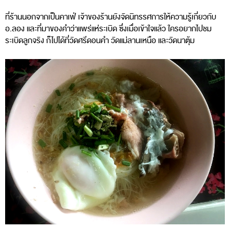
ที่ร้านนอกจากเป็นคาเฟ่ เจ้าของร้านยังจัดนิทรรศการให้ความรู้เกี่ยวกับ
อ.ลอง และที่มาของคำว่าแพร่แห่ระเบิด ซึ่งเมื่อเข้าใจแล้ว ใครอยากไปชม
ระเบิดลูกจริง ก็ไปได้ที่วัดศรีดอนคำ วัดแม่ลานเหนือ และวัดนาตุ้ม