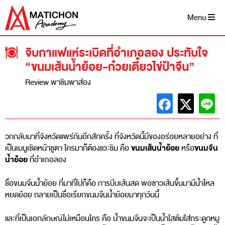
Skip
to
Menu
content
จิบกาแฟแห่ระเบิดที่อำเภอลอง ประทับใจ
“ขนมเส้นน้ำย้อย-ก๋วยเตี๋ยวไข่ป้าจีน”
Review พาชิมพาส่อง
วกกลับมาที่จังหวัดแพร่กันอีกสักครั้ง ที่จังหวัดนี้มีของอร่อยหลายอย่าง ที่
ขนมเส้นน้ำย้อย
ขนมจีน
เป็นเมนูเชิดหน้าชูตา ใครมาก็ต้องแวะชิม คือ
หรือ
น้ำย้อย
ที่อำเภอลอง
ชื่อขนมจีนน้ำย้อย ที่มาที่ไปก็คือ การบีบเส้นสด พอซาวเส้นขึ้นมามีน้ำไหล
หยดย้อย กลายเป็นชื่อเรียกขนมจีนน้ำย้อยมาทุกวันนี้
และที่เป็นเอกลักษณ์ไม่เหมือนใคร คือ น้ำขนมจีนจะเป็นน้ำใสต้มใส่กระดูกหมู