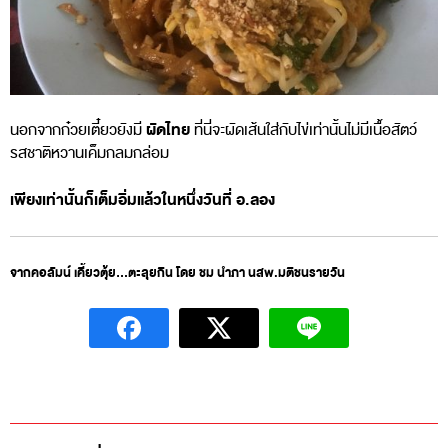
ผัดไทย
นอกจากก๋วยเตี๋ยวยังมี
ที่นี่จะผัดเส้นใส่กับไข่เท่านั้นไม่มีเนื้อสัตว์
รสชาติหวานเค็มกลมกล่อม
เพียงเท่านั้นก็เต็มอิ่มแล้วในหนึ่งวันที่ อ.ลอง
จากคอลัมน์ เคี้ยวตุ้ย…ตะลุยกิน โดย ชม นำภา นสพ.มติชนรายวัน