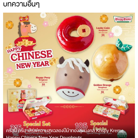
บทความอื่นๆ
คริสปี้ ครีม เสิร์ฟความสุขฉลองปีม้าทองสุดมงคล Krispy Kreme
Happy Chinese New Year Doughnuts