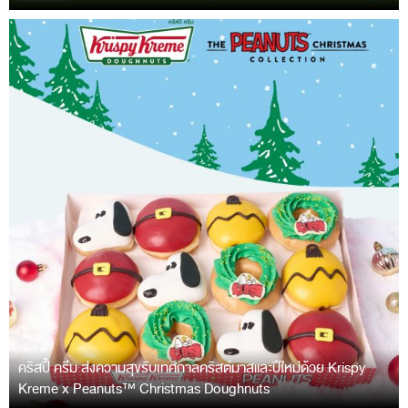
คริสปี้ ครีม ส่งความสุขรับเทศกาลคริสต์มาสและปีใหม่ด้วย Krispy
Kreme x Peanuts™ Christmas Doughnuts