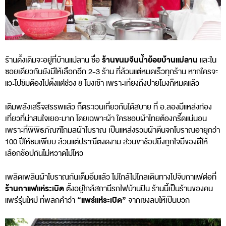
ร้านขนมจีนน้ำย้อยบ้านแม่ลาน
ร้านดั้งเดิมจะอยู่ที่บ้านแม่ลาน ชื่อ
และใน
ซอยเดียวกันยังมีให้เลือกอีก 2-3 ร้าน ที่ล้วนแต่หมดเร็วทุกร้าน หากใครจะ
แวะไปชิมต้องไปตั้งแต่ช่วง 8 โมงเช้า เพราะเที่ยงถึงบ่ายโมงก็หมดแล้ว
เติมพลังเสร็จสรรพแล้ว ก็ตระเวนเที่ยวกันได้สบาย ที่ อ.ลองมีแหล่งท่อง
เที่ยวที่น่าสนใจเยอะมาก โดยเฉพาะผ้า ใครชอบผ้าไทยต้องกรี๊ดแน่นอน
เพราะที่พิพิธภัณฑ์โกมลผ้าโบราณ เป็นแหล่งรวมผ้าตีนจกโบราณอายุกว่า
100 ปีให้ชมเพียบ ล้วนแต่ประณีตงดงาม ส่วนขาช้อปยิ่งถูกใจมีของดีให้
เลือกช้อปกันไม่หวาดไม่ไหว
เพลิดเพลินผ้าโบราณกันเต็มอิ่มแล้ว ไม่ใกล้ไม่ไกลเดินทางไปจิบกาแฟต่อที่
ร้านกาแฟแห่ระเบิด
ตั้งอยู่ใกล้สถานีรถไฟบ้านปิน ร้านนี้เป็นร้านของคน
“แพร่แห่ระเบิด”
แพร่รุ่นใหม่ ที่พลิกคำว่า
 จากเชิงลบให้เป็นบวก