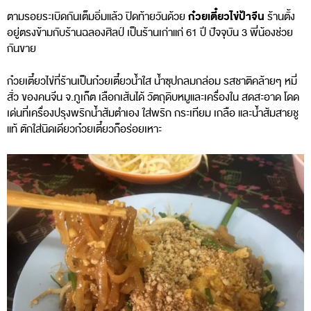
ก๋วยเตี๋ยวไข่ป้าจีน
ตามรอยระเบิดกันเต็มอิ่มแล้ว ปิดท้ายวันด้วย
ร้านตั้ง
อยู่ตรงข้ามกับร้านฉลองศิลป์ เป็นร้านเก่าแก่ 61 ปี ปัจจุบัน 3 พี่น้องช่วย
กันขาย
ก๋วยเตี๋ยวไข่ที่ร้านเป็นก๋วยเตี๋ยวน้ำใส น้ำซุปกลมกล่อม รสชาติคล้ายๆ หมี่
สั่ว ของคนจีน จ.ภูเก็ต เลือกเส้นได้ วัตถุดิบหมูและเครื่องใน สดสะอาด โดด
เด่นที่เครื่องปรุงพริกน้ำส้มตำเอง ใส่พริก กระเทียม เกลือ และน้ำส้มสายชู
แท้ ตักใส่นิดเดียวก๋วยเตี๋ยวก็อร่อยเหาะ