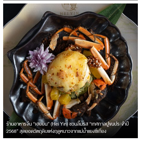
ร้านอาหารจีน “เฮยยิน” (Hei Yin) ชวนลิ้มรส “เทศกาลปูขนประจำปี
2568” สุดยอดวัตถุดิบแห่งฤดูหนาวจากแม่น้ำแยงซีเกียง