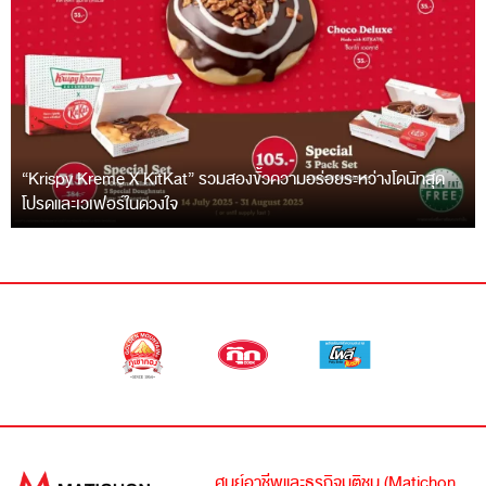
“Krispy Kreme X KitKat” รวมสองขั้วความอร่อยระหว่างโดนัทสุด
โปรดและเวเฟอร์ในดวงใจ
ศูนย์อาชีพและธุรกิจมติชน (Matichon