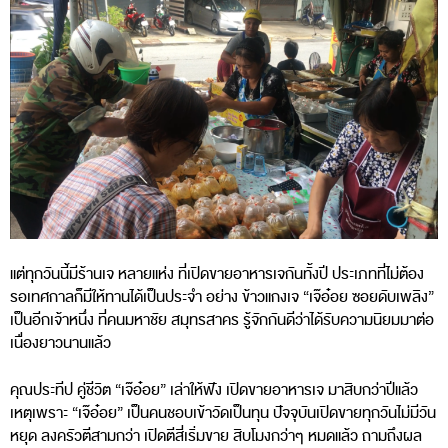
แต่ทุกวันนี้มีร้านเจ หลายแห่ง ที่เปิดขายอาหารเจกันทั้งปี ประเภทที่ไม่ต้อง
รอเทศกาลก็มีให้ทานได้เป็นประจำ อย่าง ข้าวแกงเจ “เจ๊อ๋อย ซอยดับเพลิง”
เป็นอีกเจ้าหนึ่ง ที่คนมหาชัย สมุทรสาคร รู้จักกันดีว่าได้รับความนิยมมาต่อ
เนื่องยาวนานแล้ว
คุณประทีป คู่ชีวิต “เจ๊อ๋อย” เล่าให้ฟัง เปิดขายอาหารเจ มาสิบกว่าปีแล้ว
เหตุเพราะ “เจ๊อ๋อย” เป็นคนชอบเข้าวัดเป็นทุน ปัจจุบันเปิดขายทุกวันไม่มีวัน
หยุด ลงครัวตีสามกว่า เปิดตีสี่เริ่มขาย สิบโมงกว่าๆ หมดแล้ว ถามถึงผล