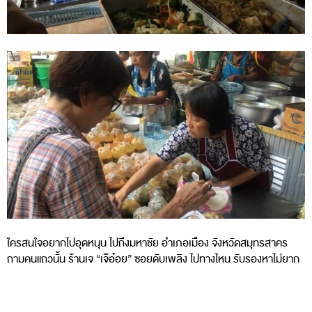
ใครสนใจอยากไปอุดหนุน ไปถึงมหาชัย อำเภอเมือง จังหวัดสมุทรสาคร
ถามคนแถวนั้น ร้านเจ “เจ๊อ๋อย” ซอยดับเพลิง ไปทางไหน รับรองหาไม่ยาก