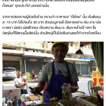
เทศกาลกินเจ ลูกค้าจะมีมากกว่าปกติ เจ๊อ๋อยจะเป็นคนสั่งวัตถุดิบเอง
ทั้งหมด” คุณประทีป บอกอย่างนั้น
จากการสอบถามผู้ช่วยในร้าน ทราบว่า อาหารเจ “เจ๊อ๋อย” นั้น เริ่มต้นถุง
ละ 15 บาท ไล่ไปจนถึง 30 บาท ส่วนเมนูขายดี มีหลายอย่าง เช่น ลาบ ผัด
กะเพรา ผัดขิง ผัดฟักทอง เขียวหวาน ต้มมะระ ต้มกะหล่ำปลี ฯลฯ ซึ่ง
วัตถุดิบที่ใช้แทนเนื้อสัตว์นั้น ส่วนใหญ่เป็นโปรตีนเกษตรที่ทำจากถั่วเหลือง