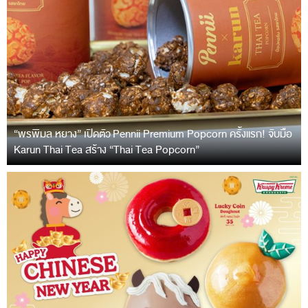
“พรพิมล หยาง” เปิดตัว Pennii Premium Popcorn ครั้งแรก! จับมือ
Karun Thai Tea สร้าง “Thai Tea Popcorn”