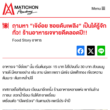
Skip
to
Menu
content
ถามหา “เจ๊อ๋อย ซอยดับเพลิง” เป็นได้รู้จัก
ทั่ว! ร้านอาหารเจขายดีตลอดปี!!
Food Story อาหาร
อาหารเจ “เจ๊อ๋อย” นั้น เริ่มต้นถุงละ 15 บาท ไล่ไปจนถึง 30 บาท ส่วนเมนู
ขายดี มีหลายอย่าง เช่น ลาบ ผัดกะเพรา ผัดขิง ผัดฟักทอง เขียวหวาน
ต้มมะระ ต้มกะหล่ำปลี
เทศกาลถือศีลกินเจ เวียนมาอีกครั้ง ร้านอาหารหลายแห่ง พากันล้าง
ภาชนะ ลวกน้ำร้อน กันให้สะอาดเรี่ยม
เตรียมตัว “เปิดครัวเจ” กันตามประเพณีประจำปี