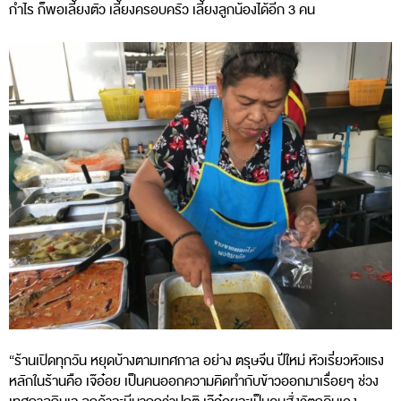
กำไร ก็พอเลี้ยงตัว เลี้ยงครอบครัว เลี้ยงลูกน้องได้อีก 3 คน
“ร้านเปิดทุกวัน หยุดบ้างตามเทศกาล อย่าง ตรุษจีน ปีใหม่ หัวเรี่ยวหัวแรง
หลักในร้านคือ เจ๊อ๋อย เป็นคนออกความคิดทำกับข้าวออกมาเรื่อยๆ ช่วง