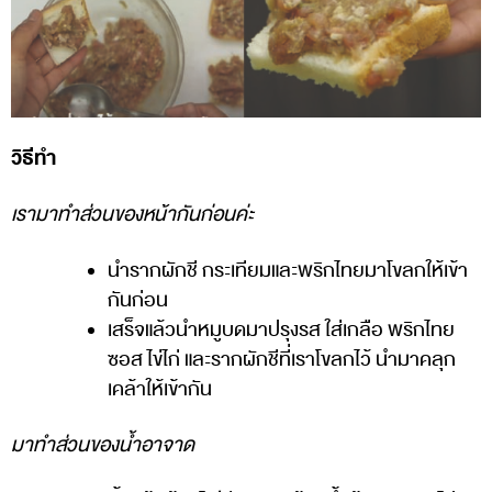
วิธีทำ
เรามาทำส่วนของหน้ากันก่อนค่ะ
นำรากผักชี กระเทียมและพริกไทยมาโขลกให้เข้า
กันก่อน
เสร็จแล้วนำหมูบดมาปรุงรส ใส่เกลือ พริกไทย
ซอส ไข่ไก่ และรากผักชีที่เราโขลกไว้ นำมาคลุก
เคล้าให้เข้ากัน
มาทำส่วนของน้ำอาจาด