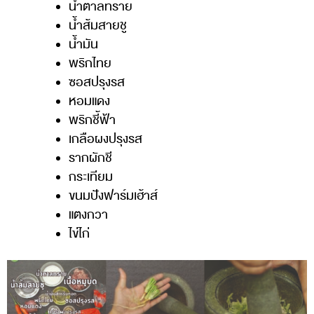
น้ำตาลทราย
น้ำส้มสายชู
น้ำมัน
พริกไทย
ซอสปรุงรส
หอมแดง
พริกชี้ฟ้า
เกลือผงปรุงรส
รากผักชี
กระเทียม
ขนมปังฟาร์มเฮ้าส์
แตงกวา
ไข่ไก่