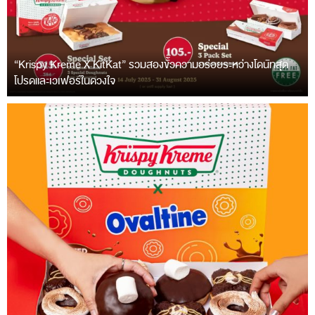
“Krispy Kreme X KitKat” รวมสองขั้วความอร่อยระหว่างโดนัทสุด
โปรดและเวเฟอร์ในดวงใจ