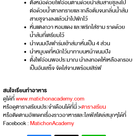
ตั้งหม้อด้วยไฟอ่อนตามด้วยน้ำส้มสายชูลงไป
ต่อด้วยน้ำตาลทรายและเกลือต้มจนกลิ่นน้ำส้ม
สายชูจางลงแล้วนำไปพักไว้
หั่นแตงกวา หอมแดง และพริกใส่ชาม ราดด้วย
น้ำส้มที่เตรียมไว้
นำขนมปังฟาร์มเฮ้าส์มาหั่นเป็น 4 ส่วน
นำหมูบดที่หมักไว้มาทาบนหน้าขนมปัง
ตั้งไฟอ่อนพอประมาณ นำลงทอดให้เหลืองกรอบ
เป็นอันเสร็จ จัดใส่จานพร้อมเสิร์ฟ
สนใจเรียนทำอาหาร
ดูได้ที่
www.matichonacademy.com
หรือดูตารางเรียนประจำเดือนได้ที่นี่ >
ตารางเรียน
หรือติดตามอัพเดทเรื่องราวอาหารและไลฟ์สไตล์สนุกๆได้ที่
Facebook :
MatichonAcademy