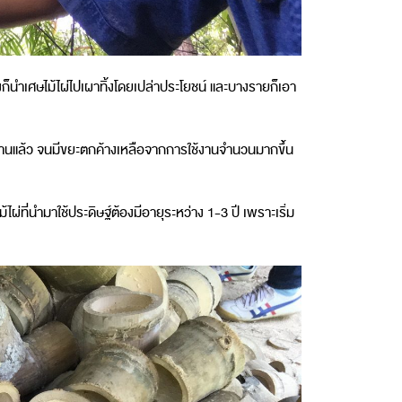
าของก็นำเศษไม้ไผ่ไปเผาทิ้งโดยเปล่าประโยชน์ และบางรายก็เอา
งานแล้ว จนมีขยะตกค้างเหลือจากการใช้งานจำนวนมากขึ้น
่ที่นำมาใช้ประดิษฐ์ต้องมีอายุระหว่าง 1-3 ปี เพราะเริ่ม