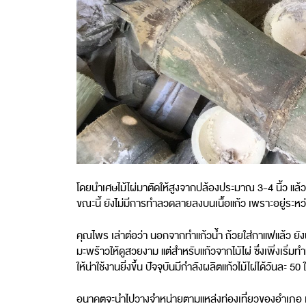
โดยนำเศษไม้ไผ่มาตัดให้สูงจากปล้องประมาณ 3-4 นิ้ว แล้วน
ขณะนี้ ยังไม่มีการทำลวดลายลงบนเนื้อแก้ว เพราะอยู่ระห
คุณไพร เล่าต่อว่า นอกจากทำแก้วน้ำ ถ้วยใส่กาแฟแล้ว ยังน
มะพร้าวให้ดูสวยงาม แต่สำหรับแก้วจากไม้ไผ่ ซึ่งเพิ่งเร
ให้น่าใช้งานยิ่งขึ้น ปัจจุบันมีกำลังผลิตแก้วไม้ไผ่ได้วั
อนาคตจะนำไปวางจำหน่ายตามแหล่งท่องเที่ยวของอำเภอ เพื