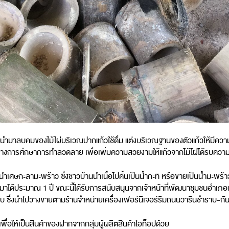
ำมาลบคมของไม้ไผ่บริเวณปากแก้วใช้ดื่ม แต่งบริเวณฐานของตัวแก้วให้มีความมั่น
ว่างการศึกษาการทำลวดลาย เพื่อเพิ่มความสวยงามให้แก้วจากไม้ไผ่ได้รับควา
ำเศษกะลามะพร้าว ซึ่งชาวบ้านนำเนื้อไปคั้นเป็นน้ำกะทิ หรือขายเป็นน้ำมะพร้า
ิ่มทำมาได้ประมาณ 1 ปี ขณะนี้ได้รับการสนับสนุนจากเจ้าหน้าที่พัฒนาชุมชนอำ
นละ 50 ใบ ซึ่งนำไปวางขายตามร้านจำหน่ายเครื่องเฟอร์นิเจอร์ริมถนนวารินชำราบ-ก
่อให้เป็นสินค้าของฝากจากกลุ่มผู้ผลิตสินค้าโอท็อปด้วย