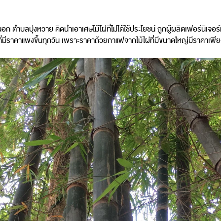
อก ตำบลบุ่งหวาย คิดนำเอาเศษไม้ไผ่ที่ไม่ได้ใช้ประโยชน์ ถูกผู้ผลิตเฟอร์นิเจอ
องที่มีราคาแพงขึ้นทุกวัน เพราะราคาถ้วยกาแฟจากไม้ไผ่ที่มีขนาดใหญ่มีราคาเพีย