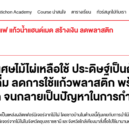
 Matichon Academy
Course น่าสนใจ
ตารางเรียน
ทัวร์สนุกไปกับเรา
กาแฟ แก้วน้ำแฮนด์เมด สร้างเงิน ลดพลาสติก
ศษไม้ไผ่เหลือใช้ ประดิษฐ์เป็
ำดื่ม ลดการใช้แก้วพลาสติก 
จนกลายเป็นปัญหาในการกำจั
นแหล่งผลิตเฟอร์นิเจอร์จากไม้ไผ่ โดยชาวบ้านในตำบลนี้คุ้นเคยกับการนำไม้ไผ่มาผล
อร์นิเจอร์จากไม้ไผ่ในจังหวัดอุบลราชธานี และจังหวัดใกล้เคียงมาสั่งซื้อไปใช้มานา