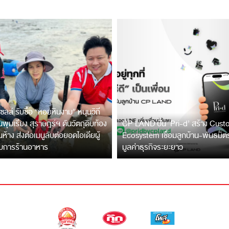
ซลล์ รับซื้อ “หอยหินงาม” หนุนวิถี
พุมเรียง สุราษฎร์ฯ ดันวัตถุดิบท้อง
CP LAND ปั้น ‘Pri-d’ สร้าง Cus
ึ้นห้าง ส่งต่อเมนูลับต่อยอดไอเดียผู้
Ecosystem เชื่อมลูกบ้าน-พันธมิ
บการร้านอาหาร
มูลค่าธุรกิจระยะยาว