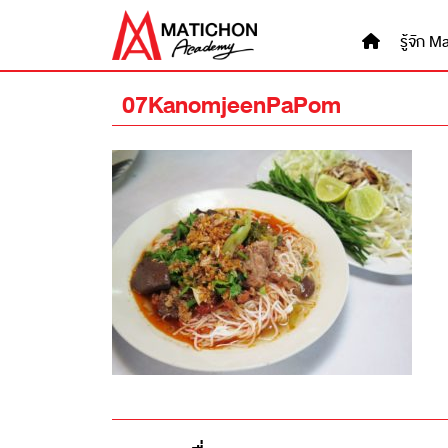
Skip
to
รู้จัก
content
07KanomjeenPaPom