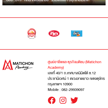
“ฉ่อย” ปะทะ “หกฉากครับจารย์” รวมพลังฮา ปลุกไทยไม่โกง!
ศูนย์อาชีพและธุรกิจมติชน (Matichon
Academy)
เลขที่ 40/1 ถ.เทศบาลนิมิตใต้ ซ.12
ประชานิเวศน์ 1 แขวงลาดยาว เขตจตุจักร
กรุงเทพฯ 10900
Mobile : 082-29939097