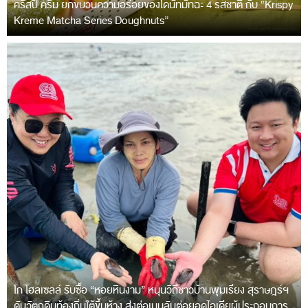
คริสปี้ ครีม ยกขบวนความอร่อยของโดนัทมัทฉะ 4 รสชาติ กับ “Krispy
Kreme Matcha Series Doughnuts”
โก โฮลเซลล์ รับซื้อ “หอยหินงาม” หนุนวิถีชาวบ้านพุมเรียง สุราษฎร์ฯ
ดันวัตถุดิบท้องถิ่นใต้ขึ้นห้าง ส่งต่อเมนูลับต่อยอดไอเดียผู้ประกอบการ