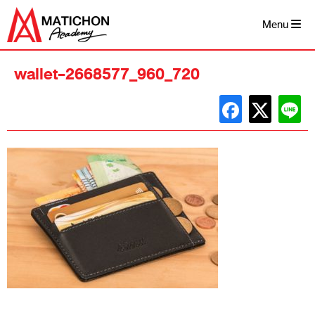
Skip
to
Menu
content
wallet-2668577_960_720