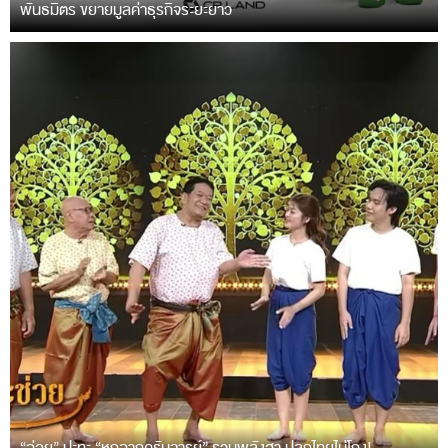
พันธมิตร ขยายมูลค่าธุรกิจระยะยาว