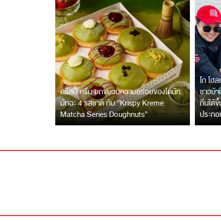
โก โฮลเ
คริสปี้ ครีม ยกขบวนความอร่อยของโดนัท
ชาวบ้าน
มัทฉะ 4 รสชาติ กับ “Krispy Kreme
ถิ่นใต้ข
Matcha Series Doughnuts”
ประกอ