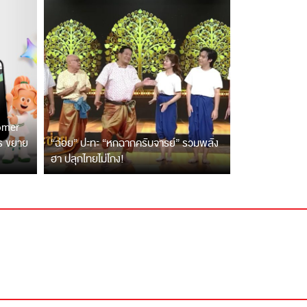
tomer
ตร ขยาย
“ฉ่อย” ปะทะ “หกฉากครับจารย์” รวมพลัง
ฮา ปลุกไทยไม่โกง!