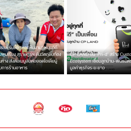
ซลล์ รับซื้อ “หอยหินงาม” หนุนวิถี
พุมเรียง สุราษฎร์ฯ ดันวัตถุดิบท้อง
CP LAND ปั้น ‘Pri-d’ สร้าง Cus
ึ้นห้าง ส่งต่อเมนูลับต่อยอดไอเดียผู้
Ecosystem เชื่อมลูกบ้าน-พันธมิ
บการร้านอาหาร
มูลค่าธุรกิจระยะยาว