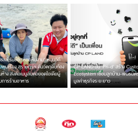
ซลล์ รับซื้อ “หอยหินงาม” หนุนวิถี
พุมเรียง สุราษฎร์ฯ ดันวัตถุดิบท้อง
CP LAND ปั้น ‘Pri-d’ สร้าง Cus
ึ้นห้าง ส่งต่อเมนูลับต่อยอดไอเดียผู้
Ecosystem เชื่อมลูกบ้าน-พันธมิ
บการร้านอาหาร
มูลค่าธุรกิจระยะยาว