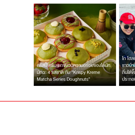
โก โฮลเ
คริสปี้ ครีม ยกขบวนความอร่อยของโดนัท
ชาวบ้าน
มัทฉะ 4 รสชาติ กับ “Krispy Kreme
ถิ่นใต้ข
Matcha Series Doughnuts”
ประกอ