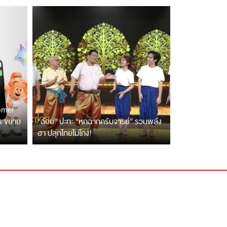
tomer
ตร ขยาย
“ฉ่อย” ปะทะ “หกฉากครับจารย์” รวมพลัง
ฮา ปลุกไทยไม่โกง!