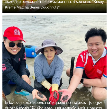
คริสปี้ ครีม ยกขบวนความอร่อยของโดนัทมัทฉะ 4 รสชาติ กับ “Krispy
Kreme Matcha Series Doughnuts”
โก โฮลเซลล์ รับซื้อ “หอยหินงาม” หนุนวิถีชาวบ้านพุมเรียง สุราษฎร์ฯ
ดันวัตถุดิบท้องถิ่นใต้ขึ้นห้าง ส่งต่อเมนูลับต่อยอดไอเดียผู้ประกอบการ