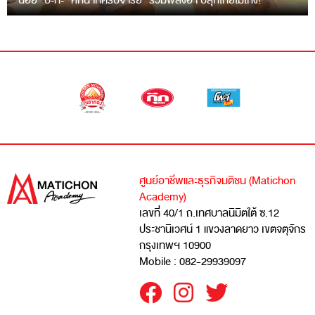
“ฉ่อย” ปะทะ “หกฉากครับจารย์” รวมพลังฮา ปลุกไทยไม่โกง!
ศูนย์อาชีพและธุรกิจมติชน (Matichon
Academy)
เลขที่ 40/1 ถ.เทศบาลนิมิตใต้ ซ.12
ประชานิเวศน์ 1 แขวงลาดยาว เขตจตุจักร
กรุงเทพฯ 10900
Mobile : 082-29939097