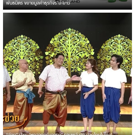
พันธมิตร ขยายมูลค่าธุรกิจระยะยาว