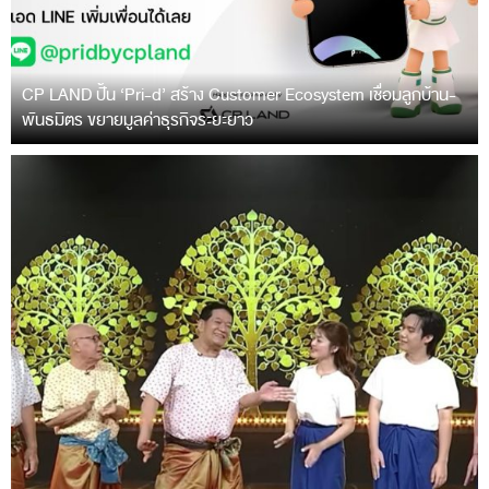
CP LAND ปั้น ‘Pri-d’ สร้าง Customer Ecosystem เชื่อมลูกบ้าน-
พันธมิตร ขยายมูลค่าธุรกิจระยะยาว