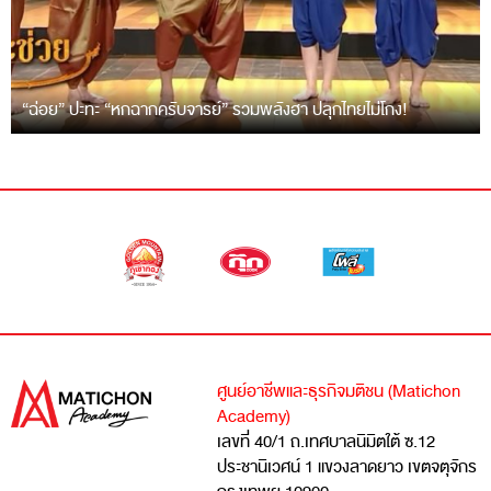
“ฉ่อย” ปะทะ “หกฉากครับจารย์” รวมพลังฮา ปลุกไทยไม่โกง!
ศูนย์อาชีพและธุรกิจมติชน (Matichon
Academy)
เลขที่ 40/1 ถ.เทศบาลนิมิตใต้ ซ.12
ประชานิเวศน์ 1 แขวงลาดยาว เขตจตุจักร