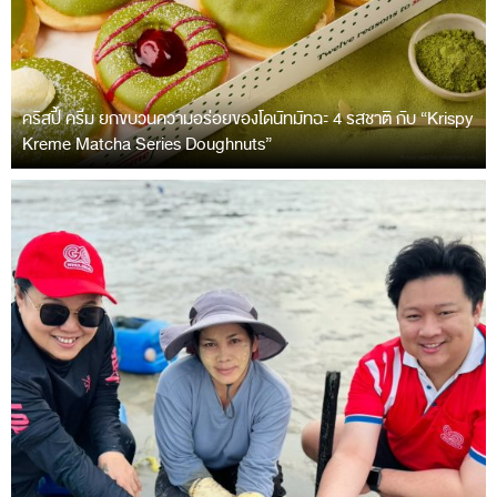
คริสปี้ ครีม ยกขบวนความอร่อยของโดนัทมัทฉะ 4 รสชาติ กับ “Krispy
Kreme Matcha Series Doughnuts”