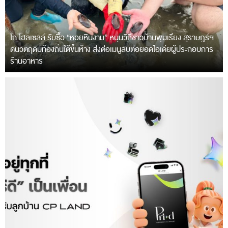
โก โฮลเซลล์ รับซื้อ “หอยหินงาม” หนุนวิถีชาวบ้านพุมเรียง สุราษฎร์ฯ
ดันวัตถุดิบท้องถิ่นใต้ขึ้นห้าง ส่งต่อเมนูลับต่อยอดไอเดียผู้ประกอบการ
ร้านอาหาร