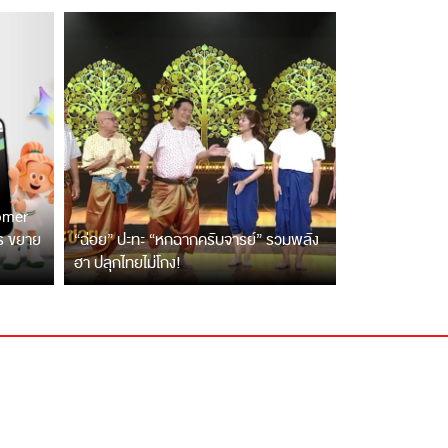
tomer
ตร ขยาย
“ฉ่อย” ปะทะ “หกฉากครับจารย์” รวมพลัง
ฮา ปลุกไทยไม่โกง!