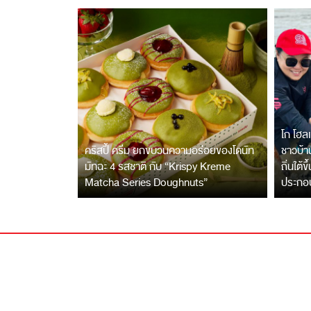
โก โฮลเ
คริสปี้ ครีม ยกขบวนความอร่อยของโดนัท
ชาวบ้าน
มัทฉะ 4 รสชาติ กับ “Krispy Kreme
ถิ่นใต้ข
Matcha Series Doughnuts”
ประกอ