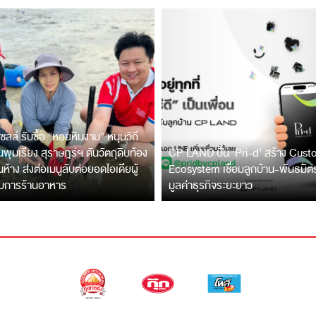
ซลล์ รับซื้อ “หอยหินงาม” หนุนวิถี
พุมเรียง สุราษฎร์ฯ ดันวัตถุดิบท้อง
CP LAND ปั้น ‘Pri-d’ สร้าง Cus
ึ้นห้าง ส่งต่อเมนูลับต่อยอดไอเดียผู้
Ecosystem เชื่อมลูกบ้าน-พันธมิ
บการร้านอาหาร
มูลค่าธุรกิจระยะยาว