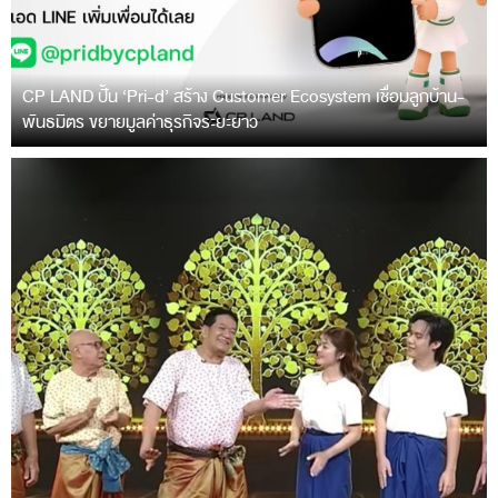
CP LAND ปั้น ‘Pri-d’ สร้าง Customer Ecosystem เชื่อมลูกบ้าน-
พันธมิตร ขยายมูลค่าธุรกิจระยะยาว