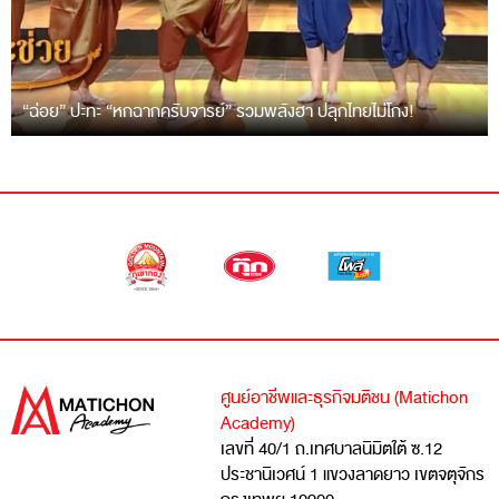
“ฉ่อย” ปะทะ “หกฉากครับจารย์” รวมพลังฮา ปลุกไทยไม่โกง!
ศูนย์อาชีพและธุรกิจมติชน (Matichon
Academy)
เลขที่ 40/1 ถ.เทศบาลนิมิตใต้ ซ.12
ประชานิเวศน์ 1 แขวงลาดยาว เขตจตุจักร