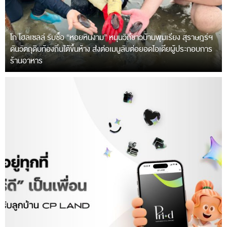
โก โฮลเซลล์ รับซื้อ “หอยหินงาม” หนุนวิถีชาวบ้านพุมเรียง สุราษฎร์ฯ
ดันวัตถุดิบท้องถิ่นใต้ขึ้นห้าง ส่งต่อเมนูลับต่อยอดไอเดียผู้ประกอบการ
ร้านอาหาร