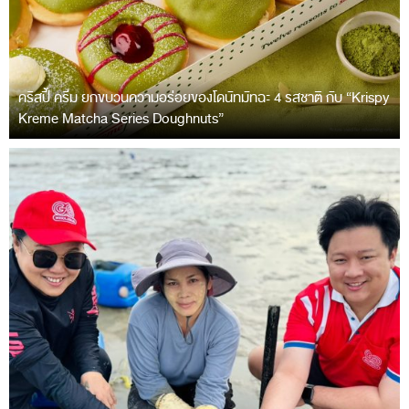
คริสปี้ ครีม ยกขบวนความอร่อยของโดนัทมัทฉะ 4 รสชาติ กับ “Krispy
Kreme Matcha Series Doughnuts”