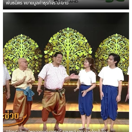
พันธมิตร ขยายมูลค่าธุรกิจระยะยาว