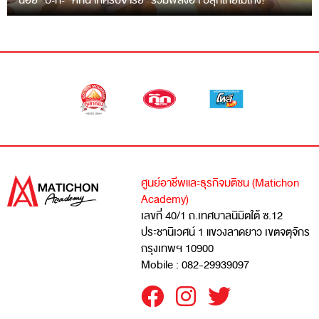
“ฉ่อย” ปะทะ “หกฉากครับจารย์” รวมพลังฮา ปลุกไทยไม่โกง!
ศูนย์อาชีพและธุรกิจมติชน (Matichon
Academy)
เลขที่ 40/1 ถ.เทศบาลนิมิตใต้ ซ.12
ประชานิเวศน์ 1 แขวงลาดยาว เขตจตุจักร
กรุงเทพฯ 10900
Mobile : 082-29939097