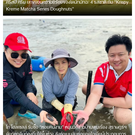
คริสปี้ ครีม ยกขบวนความอร่อยของโดนัทมัทฉะ 4 รสชาติ กับ “Krispy
Kreme Matcha Series Doughnuts”
โก โฮลเซลล์ รับซื้อ “หอยหินงาม” หนุนวิถีชาวบ้านพุมเรียง สุราษฎร์ฯ
ดันวัตถุดิบท้องถิ่นใต้ขึ้นห้าง ส่งต่อเมนูลับต่อยอดไอเดียผู้ประกอบการ