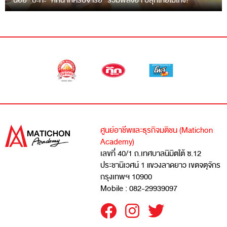
“ฉ่อย” ปะทะ “หกฉากครับจารย์” รวมพลังฮา ปลุกไทยไม่โกง!
ศูนย์อาชีพและธุรกิจมติชน (Matichon
Academy)
เลขที่ 40/1 ถ.เทศบาลนิมิตใต้ ซ.12
ประชานิเวศน์ 1 แขวงลาดยาว เขตจตุจักร
กรุงเทพฯ 10900
Mobile : 082-29939097