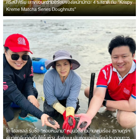
คริสปี้ ครีม ยกขบวนความอร่อยของโดนัทมัทฉะ 4 รสชาติ กับ “Krispy
Kreme Matcha Series Doughnuts”
โก โฮลเซลล์ รับซื้อ “หอยหินงาม” หนุนวิถีชาวบ้านพุมเรียง สุราษฎร์ฯ
ดันวัตถุดิบท้องถิ่นใต้ขึ้นห้าง ส่งต่อเมนูลับต่อยอดไอเดียผู้ประกอบการ