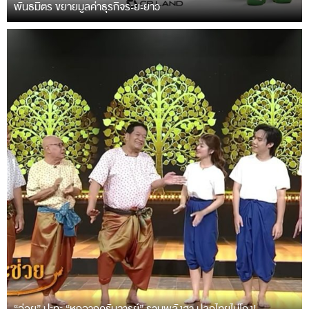
พันธมิตร ขยายมูลค่าธุรกิจระยะยาว