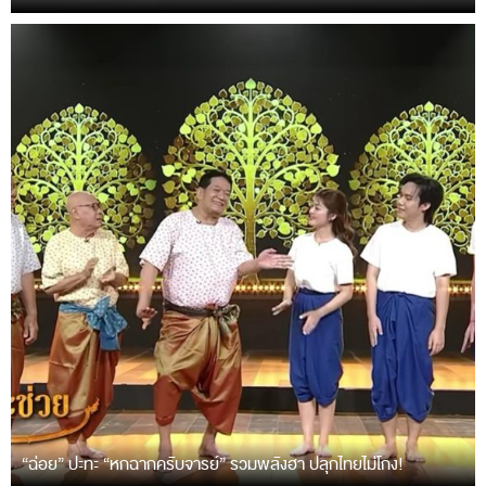
“ฉ่อย” ปะทะ “หกฉากครับจารย์” รวมพลังฮา ปลุกไทยไม่โกง!