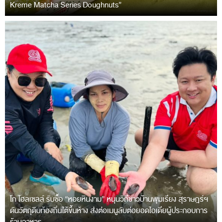
Kreme Matcha Series Doughnuts”
โก โฮลเซลล์ รับซื้อ “หอยหินงาม” หนุนวิถีชาวบ้านพุมเรียง สุราษฎร์ฯ
ดันวัตถุดิบท้องถิ่นใต้ขึ้นห้าง ส่งต่อเมนูลับต่อยอดไอเดียผู้ประกอบการ