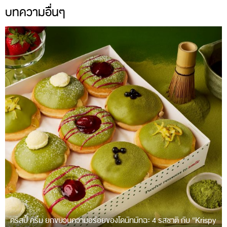
บทความอื่นๆ
คริสปี้ ครีม ยกขบวนความอร่อยของโดนัทมัทฉะ 4 รสชาติ กับ “Krispy