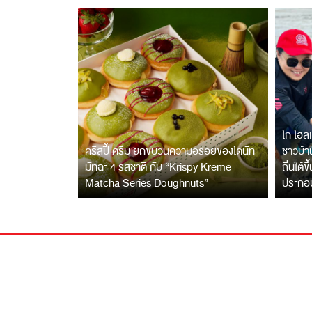
โก โฮลเ
คริสปี้ ครีม ยกขบวนความอร่อยของโดนัท
ชาวบ้าน
มัทฉะ 4 รสชาติ กับ “Krispy Kreme
ถิ่นใต้ข
Matcha Series Doughnuts”
ประกอ