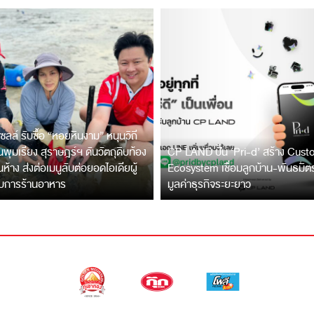
ซลล์ รับซื้อ “หอยหินงาม” หนุนวิถี
พุมเรียง สุราษฎร์ฯ ดันวัตถุดิบท้อง
CP LAND ปั้น ‘Pri-d’ สร้าง Cus
ึ้นห้าง ส่งต่อเมนูลับต่อยอดไอเดียผู้
Ecosystem เชื่อมลูกบ้าน-พันธมิ
บการร้านอาหาร
มูลค่าธุรกิจระยะยาว