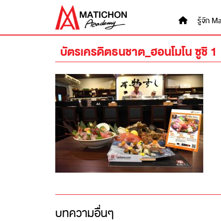
Skip
to
รู้จัก
content
บัตรเครดิตธนชาต_ฮอนโมโน ซูชิ 1
บทความอื่นๆ