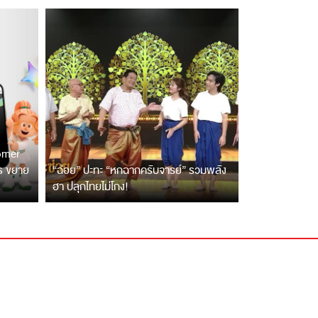
tomer
ตร ขยาย
“ฉ่อย” ปะทะ “หกฉากครับจารย์” รวมพลัง
ฮา ปลุกไทยไม่โกง!