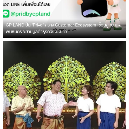
CP LAND ปั้น ‘Pri-d’ สร้าง Customer Ecosystem เชื่อมลูกบ้าน-
พันธมิตร ขยายมูลค่าธุรกิจระยะยาว