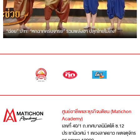
“ฉ่อย” ปะทะ “หกฉากครับจารย์” รวมพลังฮา ปลุกไทยไม่โกง!
ศูนย์อาชีพและธุรกิจมติชน (Matichon
Academy)
เลขที่ 40/1 ถ.เทศบาลนิมิตใต้ ซ.12
ประชานิเวศน์ 1 แขวงลาดยาว เขตจตุจักร