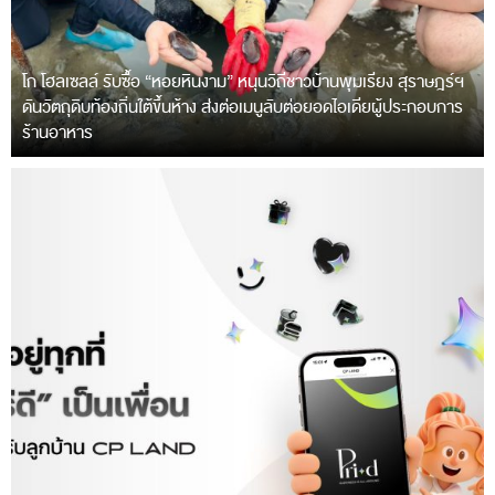
โก โฮลเซลล์ รับซื้อ “หอยหินงาม” หนุนวิถีชาวบ้านพุมเรียง สุราษฎร์ฯ
ดันวัตถุดิบท้องถิ่นใต้ขึ้นห้าง ส่งต่อเมนูลับต่อยอดไอเดียผู้ประกอบการ
ร้านอาหาร