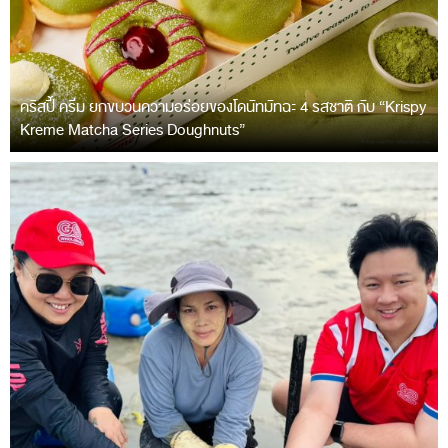
คริสปี้ ครีม ยกขบวนความอร่อยของโดนัทมัทฉะ 4 รสชาติ กับ “Krispy
Kreme Matcha Series Doughnuts”