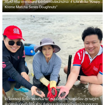
คริสปี้ ครีม ยกขบวนความอร่อยของโดนัทมัทฉะ 4 รสชาติ กับ “Krispy
Kreme Matcha Series Doughnuts”
โก โฮลเซลล์ รับซื้อ “หอยหินงาม” หนุนวิถีชาวบ้านพุมเรียง สุราษฎร์ฯ
ดันวัตถุดิบท้องถิ่นใต้ขึ้นห้าง ส่งต่อเมนูลับต่อยอดไอเดียผู้ประกอบการ