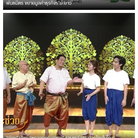
พันธมิตร ขยายมูลค่าธุรกิจระยะยาว