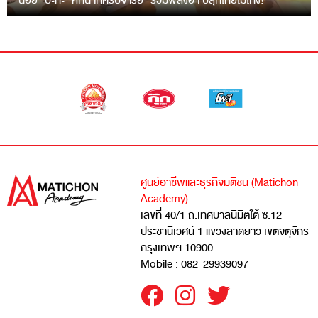
“ฉ่อย” ปะทะ “หกฉากครับจารย์” รวมพลังฮา ปลุกไทยไม่โกง!
ศูนย์อาชีพและธุรกิจมติชน (Matichon
Academy)
เลขที่ 40/1 ถ.เทศบาลนิมิตใต้ ซ.12
ประชานิเวศน์ 1 แขวงลาดยาว เขตจตุจักร
กรุงเทพฯ 10900
Mobile : 082-29939097