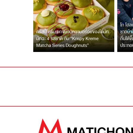
โก โฮลเ
คริสปี้ ครีม ยกขบวนความอร่อยของโดนัท
ชาวบ้าน
มัทฉะ 4 รสชาติ กับ “Krispy Kreme
ถิ่นใต้ข
Matcha Series Doughnuts”
ประกอ