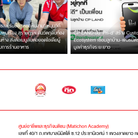
ซลล์ รับซื้อ “หอยหินงาม” หนุนวิถี
พุมเรียง สุราษฎร์ฯ ดันวัตถุดิบท้อง
CP LAND ปั้น ‘Pri-d’ สร้าง Cus
ึ้นห้าง ส่งต่อเมนูลับต่อยอดไอเดียผู้
Ecosystem เชื่อมลูกบ้าน-พันธมิ
บการร้านอาหาร
มูลค่าธุรกิจระยะยาว
ศูนย์อาชีพและธุรกิจมติชน (Matichon Academy)
เลขที่ 40/1 ถ.เทศบาลนิมิตใต้ ซ.12 ประชานิเวศน์ 1 แขวงลาดยาว 