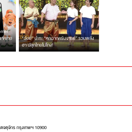
tomer
ตร ขยาย
“ฉ่อย” ปะทะ “หกฉากครับจารย์” รวมพลัง
ฮา ปลุกไทยไม่โกง!
เขตจตุจักร กรุงเทพฯ 10900