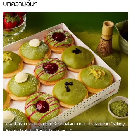
บทความอื่นๆ
คริสปี้ ครีม ยกขบวนความอร่อยของโดนัทมัทฉะ 4 รสชาติ กับ “Krispy
Kreme Matcha Series Doughnuts”