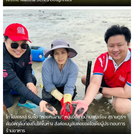
โก โฮลเซลล์ รับซื้อ “หอยหินงาม” หนุนวิถีชาวบ้านพุมเรียง สุราษฎร์ฯ
ดันวัตถุดิบท้องถิ่นใต้ขึ้นห้าง ส่งต่อเมนูลับต่อยอดไอเดียผู้ประกอบการ
ร้านอาหาร