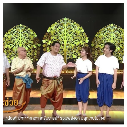
“ฉ่อย” ปะทะ “หกฉากครับจารย์” รวมพลังฮา ปลุกไทยไม่โกง!