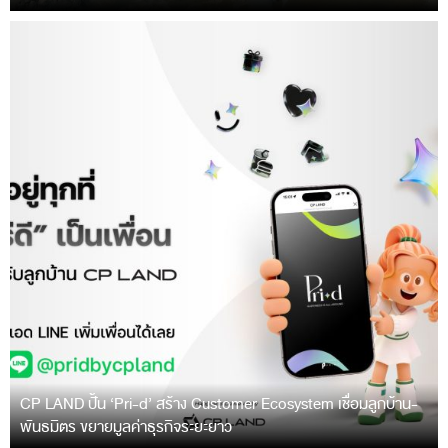
CP LAND ปั้น ‘Pri-d’ สร้าง Customer Ecosystem เชื่อมลูกบ้าน-
พันธมิตร ขยายมูลค่าธุรกิจระยะยาว