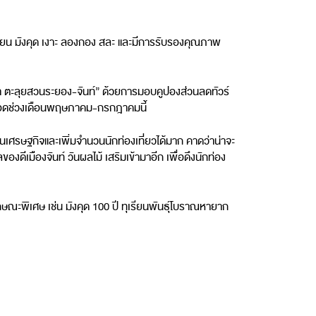
เรียน มังคุด เงาะ ลองกอง สละ และมีการรับรองคุณภาพ
มดา ตะลุยสวนระยอง-จันท์” ด้วยการมอบคูปองส่วนลดทัวร์
 ตลอดช่วงเดือนพฤษภาคม-กรกฎาคมนี้
้นเศรษฐกิจและเพิ่มจำนวนนักท่องเที่ยวได้มาก คาดว่าน่าจะ
งดีเมืองจันท์ วันผลไม้ เสริมเข้ามาอีก เพื่อดึงนักท่อง
ักษณะพิเศษ เช่น มังคุด 100 ปี ทุเรียนพันธุ์โบราณหายาก