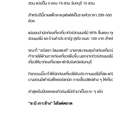
สวน แบ่งเป็น ระยอง 19 สวน จันทบุรี 15 สวน
สำหรับปีนี้ขายแพ็กเกจบุฟเฟต์เป็นรายหัวราคา 299-500 
ด้วย
แน่นอนว่านักท่องเที่ยวที่มาทัวร์สวนผลไม้ 95% ชื่นชอบ
สวนผลไม้ และร้านค้าประชารัฐ สุขใจ คนละ 100 บาท สำหร
ขณะที่ “วณิชชา วัฒนพงศ์” นายกสมาคมธุรกิจท่องเที่ยวจัง
ทำรายได้ด้านการท่องเที่ยวเพิ่มขึ้น นอกจากทัวร์สวนผลไม้แ
เที่ยวให้มาท่องเที่ยวและพักในจังหวัดจันทบุรี
กิจกรรมนี้จะทำให้นักท่องเที่ยวได้รับประทานผลไม้ที่สด แ
บางสวนมีฟาร์มพืชออร์แกนิก การเลี้ยงสัตว์ต่าง ๆ ให้เที่
ล่าสุดเริ่มมียอดจองทัวร์ผลไม้เข้ามาเป็นระยะ ๆ แล้ว
“ชะนี เกาะช้าง” ไฮไลต์ตราด