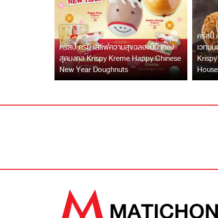
คริสปี้
คริสปี้ ครีม เสิร์ฟความสุขฉลองปีม้าทอง
เวทมนต
สุดมงคล Krispy Kreme Happy Chinese
Krispy
New Year Doughnuts
House