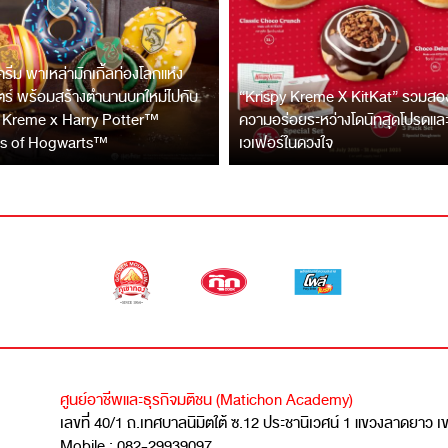
 ครีม พาเหล่ามักเกิ้ลท่องโลกแห่ง
ร์ พร้อมสร้างตำนานบทใหม่ไปกับ
“Krispy Kreme X KitKat” รวมสองข
 Kreme x Harry Potter™
ความอร่อยระหว่างโดนัทสุดโปรดแล
s of Hogwarts™
เวเฟอร์ในดวงใจ
ศูนย์อาชีพและธุรกิจมติชน (Matichon Academy)
เลขที่ 40/1 ถ.เทศบาลนิมิตใต้ ซ.12 ประชานิเวศน์ 1 แขวงลาดยาว 
Mobile : 082-29939097