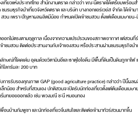
เที่ยวแห่งประเทศไทย สำนักงานตราด กล่าวว่า ขณะนี้ตราดได้เตรียมพร้อมส
ชมรมธุรกิจนำเที่ยวจังหวัดตราด และบริษัท บางกอกแอร์เวย์ส จำกัด ได้เข้ามา
ม 10 สวน เพราะปัญหาผลผลิตมีน้อย กำหนดเปิดเข้าชมสวน ตั้งแต่เดือนเมษายน-
ออกไม่ตรงตามฤดูกาล เนื่องจากความแปรปรวนของสภาพอากาศ แต่สวนที่ร่วมแ
ารจะเข้าชมสวน ติดต่อประสานงานกับเจ้าของสวน หรือประสานผ่านชมรมธุรกิจนำเ
ีอัตลักษณ์ที่โดดเด่น อุดมด้วยวิตามินอีและธาตุไอโอดีน มีพื้นที่ดินเป็นดินภูเขา
ี่กิโลกรัมละ 200 บาท
ี่ได้รับการรับรองคุณภาพ GAP (good agriculture practice) กล่าวว่า ปีนี
็กน้อย สำหรับที่สวนเอง ปกติสวนจะเปิดรับนักท่องเที่ยวตั้งแต่ต้นเดือนเมษาย
ุ์เริ่มทยอยออกแล้ว เช่น พวงมณี ชะนี หมอนทอง
ื่อนบ้านกัมพูชา และนักท่องเที่ยวจีนสนใจและติดต่อเข้ามาทัวร์สวนมากขึ้น