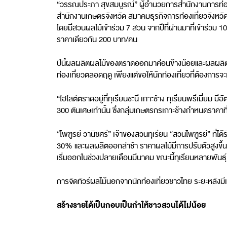
“วรรณประภา สุขสมบูรณ์” ผู้อำนวยการสำนักงานการท่อง
สำนักงานเกษตรจังหวัด สมาคมธุรกิจการท่องเที่ยวจังหวัด 
โดยมีสวนผลไม้เข้าร่วม 7 สวน จากปีที่ผ่านมาที่เข้าร่ว
ราคาเดียวกัน 200 บาท/คน
ปีนี้ผลผลิตผลไม้ของตราดออกมาค่อนข้างน้อยและผลผลิต
ท่องเที่ยวตลอดฤดู เพียงแต่ขอให้นักท่องเที่ยวที่ต้องก
“ไฮไลต์ตราดอยู่ที่ทุเรียนชะนี เกาะช้าง ทุเรียนพรีเมี่ยม ม
300 ตันเศษเท่านั้น ซึ่งกลุ่มเกษตรกรเกาะช้างกำหนดราคาท
“ไพฑูรย์ วานิชศรี” เจ้าของสวนทุเรียน “สวนไพฑูรย์” ท
30% และผลผลิตออกล่าช้า ราคาผลไม้มีการปรับตัวสูงขึ้นเล
เริ่มออกในช่วงปลายเดือนมีนาคม ขณะนี้ทุเรียนหลายพันธ
การจัดทัวร์ผลไม้นอกจากนักท่องเที่ยวชาวไทย ระยะหลังมีเพ
สร้างรายได้เป็นกอบเป็นกำให้ชาวสวนได้ไม่น้อย