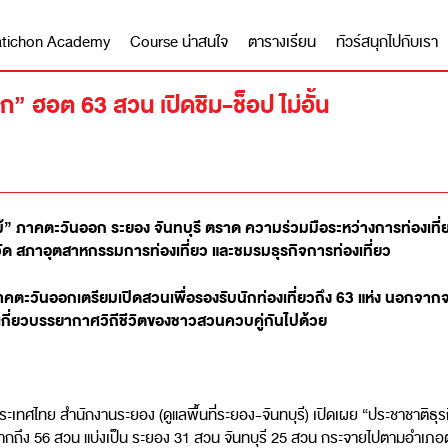
 Matichon Academy
Course น่าสนใจ
ตารางเรียน
ทัวร์สนุกไปกับเรา
ก” ฮอต 63 สวน เปิดชิม-ช็อป ไม่อั้น
้” ภาคตะวันออก ระยอง จันทบุรี ตราด ความร่วมมือระหว่างการท่องเที
ัด สภาอุตสาหกรรมการท่องเที่ยว และชมรมธุรกิจการท่องเที่ยว
คตะวันออกเตรียมเปิดสวนเพื่อรองรับนักท่องเที่ยวถึง 63 แห่ง นอกจากจ
บเกี่ยวบรรยากาศวิถีชีวิตของชาวสวนควบคู่กันไปด้วย
ระเทศไทย สำนักงานระยอง (ดูแลพื้นที่ระยอง-จันทบุรี) เปิดเผย “ประชาชาติธุรก
มมากถึง 56 สวน แบ่งเป็น ระยอง 31 สวน จันทบุรี 25 สวน กระจายไปตามอำเภอต่