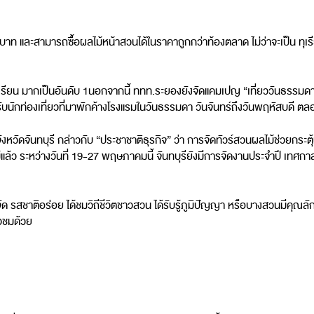
บาท และสามารถซื้อผลไม้หน้าสวนได้ในราคาถูกกว่าท้องตลาด ไม่ว่าจะเป็น ทุ
 ทุเรียน มากเป็นอันดับ 1นอกจากนี้ ททท.ระยองยังจัดแคมเปญ “เที่ยววันธรร
ับนักท่องเที่ยวที่มาพักค้างโรงแรมในวันธรรมดา วันจันทร์ถึงวันพฤหัสบดี
หวัดจันทบุรี กล่าวกับ “ประชาชาติธุรกิจ” ว่า การจัดทัวร์สวนผลไม้ช่วยกระตุ
ล้ว ระหว่างวันที่ 19-27 พฤษภาคมนี้ จันทบุรียังมีการจัดงานประจำปี เทศกาลขอ
ก่จัด รสชาติอร่อย ได้ชมวิถีชีวิตชาวสวน ได้รับรู้ภูมิปัญญา หรือบางสวนมีคุณล
ยวชมด้วย