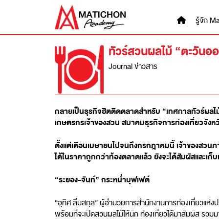
Skip
to
รู้จัก
content
ทัวร์สวนผลไม้ “ตะวันออ
Journal ข่าวสาร
กลายเป็นธุรกิจฮิตติดตลาดสำหรับ “เทศกาลทัวร์ผลไม
เกษตรกรเจ้าของสวน สมาคมธุรกิจการท่องเที่ยวจังหว
ตั้งแต่เดือนเมษายนไปจนถึงกรกฎาคมนี้ เจ้าของสวนภา
ได้ในราคาถูกกว่าท้องตลาดแล้ว ยังจะได้สัมผัสและเก็
“ระยอง-จันท์” กระหน่ำบุฟเฟต์
“อุทิศ ลิ่มสกุล” ผู้อำนวยการสำนักงานการท่องเที่ยวแห่งป
พร้อมที่จะเปิดสวนผลไม้ให้นัก ท่องเที่ยวได้มาสัมผัส รว