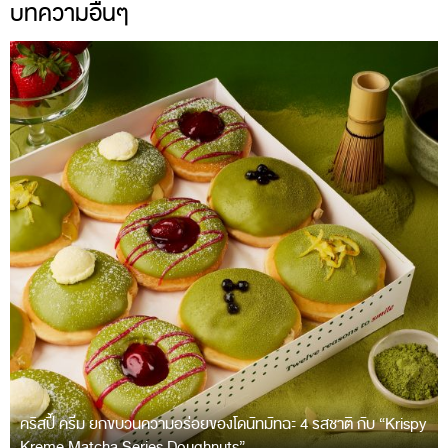
บทความอื่นๆ
คริสปี้ ครีม ยกขบวนความอร่อยของโดนัทมัทฉะ 4 รสชาติ กับ “Krispy
Kreme Matcha Series Doughnuts”