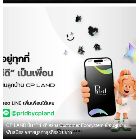
CP LAND ปั้น ‘Pri-d’ สร้าง Customer Ecosystem เชื่อมลูกบ้าน-
พันธมิตร ขยายมูลค่าธุรกิจระยะยาว