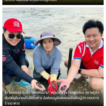
โก โฮลเซลล์ รับซื้อ “หอยหินงาม” หนุนวิถีชาวบ้านพุมเรียง สุราษฎร์ฯ
ดันวัตถุดิบท้องถิ่นใต้ขึ้นห้าง ส่งต่อเมนูลับต่อยอดไอเดียผู้ประกอบการ
ร้านอาหาร