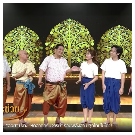
“ฉ่อย” ปะทะ “หกฉากครับจารย์” รวมพลังฮา ปลุกไทยไม่โกง!