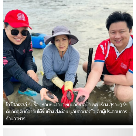
โก โฮลเซลล์ รับซื้อ “หอยหินงาม” หนุนวิถีชาวบ้านพุมเรียง สุราษฎร์ฯ
ดันวัตถุดิบท้องถิ่นใต้ขึ้นห้าง ส่งต่อเมนูลับต่อยอดไอเดียผู้ประกอบการ
ร้านอาหาร