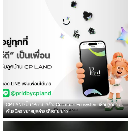
CP LAND ปั้น ‘Pri-d’ สร้าง Customer Ecosystem เชื่อมลูกบ้าน-
พันธมิตร ขยายมูลค่าธุรกิจระยะยาว