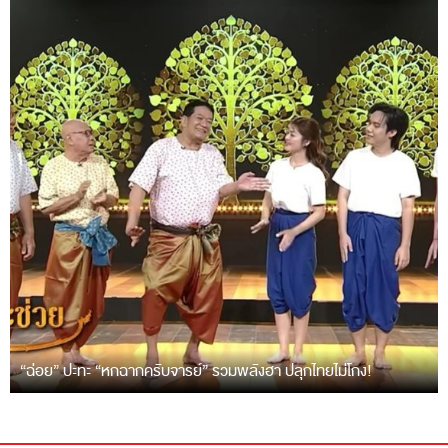
“ฉ่อย” ปะทะ “หกฉากครับจารย์” รวมพลังฮา ปลุกไทยไม่โกง!