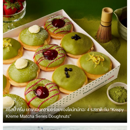
คริสปี้ ครีม ยกขบวนความอร่อยของโดนัทมัทฉะ 4 รสชาติ กับ “Krispy
Kreme Matcha Series Doughnuts”