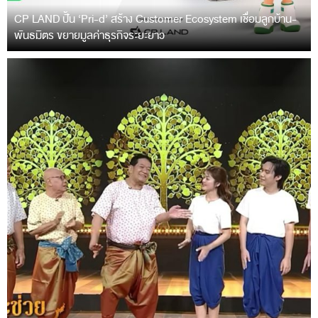
CP LAND ปั้น ‘Pri-d’ สร้าง Customer Ecosystem เชื่อมลูกบ้าน-
พันธมิตร ขยายมูลค่าธุรกิจระยะยาว