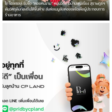
โก โฮลเซลล์ รับซื้อ “หอยหินงาม” หนุนวิถีชาวบ้านพุมเรียง สุราษฎร์ฯ
ดันวัตถุดิบท้องถิ่นใต้ขึ้นห้าง ส่งต่อเมนูลับต่อยอดไอเดียผู้ประกอบการ
ร้านอาหาร