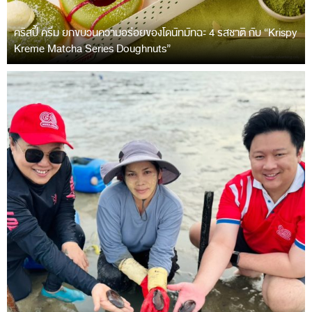
คริสปี้ ครีม ยกขบวนความอร่อยของโดนัทมัทฉะ 4 รสชาติ กับ “Krispy
Kreme Matcha Series Doughnuts”