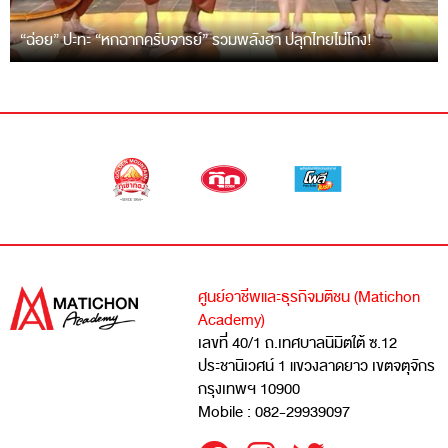
“ฉ่อย” ปะทะ “หกฉากครับจารย์” รวมพลังฮา ปลุกไทยไม่โกง!
ศูนย์อาชีพและธุรกิจมติชน (Matichon
Academy)
เลขที่ 40/1 ถ.เทศบาลนิมิตใต้ ซ.12
ประชานิเวศน์ 1 แขวงลาดยาว เขตจตุจักร
กรุงเทพฯ 10900
Mobile : 082-29939097