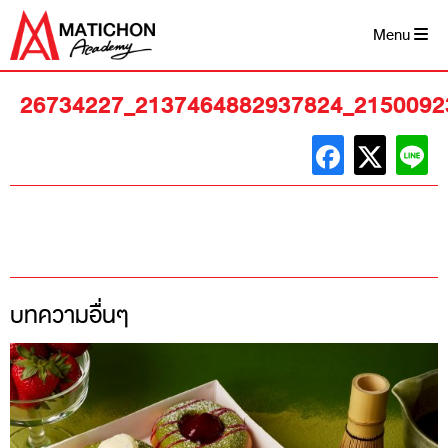
Skip
to
Menu
content
26734227_2137464882937824_2150092
บทความอื่นๆ