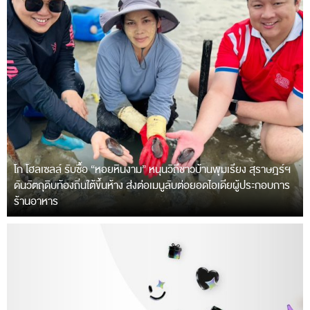
โก โฮลเซลล์ รับซื้อ “หอยหินงาม” หนุนวิถีชาวบ้านพุมเรียง สุราษฎร์ฯ
ดันวัตถุดิบท้องถิ่นใต้ขึ้นห้าง ส่งต่อเมนูลับต่อยอดไอเดียผู้ประกอบการ
ร้านอาหาร