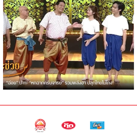
“ฉ่อย” ปะทะ “หกฉากครับจารย์” รวมพลังฮา ปลุกไทยไม่โกง!