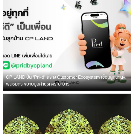
CP LAND ปั้น ‘Pri-d’ สร้าง Customer Ecosystem เชื่อมลูกบ้าน-
พันธมิตร ขยายมูลค่าธุรกิจระยะยาว