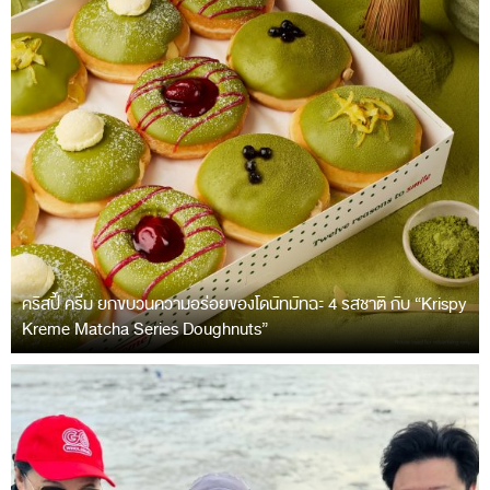
คริสปี้ ครีม ยกขบวนความอร่อยของโดนัทมัทฉะ 4 รสชาติ กับ “Krispy
Kreme Matcha Series Doughnuts”