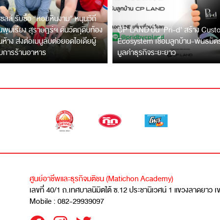
ซลล์ รับซื้อ “หอยหินงาม” หนุนวิถี
พุมเรียง สุราษฎร์ฯ ดันวัตถุดิบท้อง
CP LAND ปั้น ‘Pri-d’ สร้าง Cus
ึ้นห้าง ส่งต่อเมนูลับต่อยอดไอเดียผู้
Ecosystem เชื่อมลูกบ้าน-พันธมิ
บการร้านอาหาร
มูลค่าธุรกิจระยะยาว
ศูนย์อาชีพและธุรกิจมติชน (Matichon Academy)
เลขที่ 40/1 ถ.เทศบาลนิมิตใต้ ซ.12 ประชานิเวศน์ 1 แขวงลาดยาว 
Mobile : 082-29939097