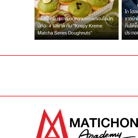
โก โฮลเ
คริสปี้ ครีม ยกขบวนความอร่อยของโดนัท
ชาวบ้าน
มัทฉะ 4 รสชาติ กับ “Krispy Kreme
ถิ่นใต้ข
Matcha Series Doughnuts”
ประกอ