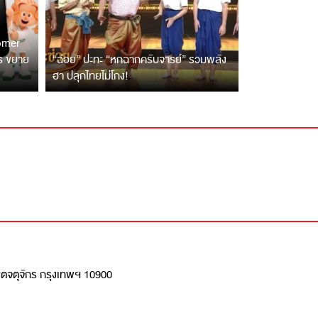
tomer
ตร ขยาย
“ฉ่อย” ปะทะ “หกฉากครับจารย์” รวมพลัง
ฮา ปลุกไทยไม่โกง!
เขตจตุจักร กรุงเทพฯ 10900