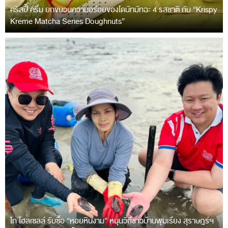
คริสปี้ ครีม ยกขบวนความอร่อยของโดนัทมัทฉะ 4 รสชาติ กับ “Krispy
Kreme Matcha Series Doughnuts”
โก โฮลเซลล์ รับซื้อ “หอยหินงาม” หนุนวิถีชาวบ้านพุมเรียง สุราษฎร์ฯ