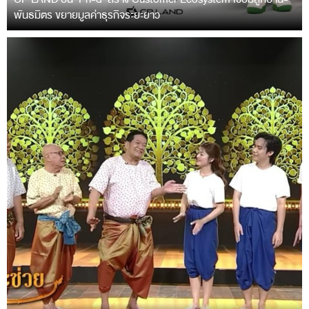
พันธมิตร ขยายมูลค่าธุรกิจระยะยาว