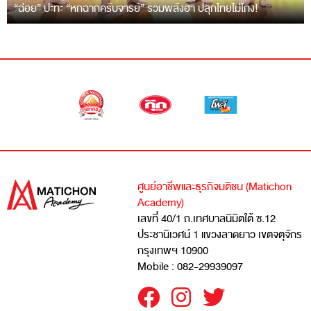
“ฉ่อย” ปะทะ “หกฉากครับจารย์” รวมพลังฮา ปลุกไทยไม่โกง!
ศูนย์อาชีพและธุรกิจมติชน (Matichon
Academy)
เลขที่ 40/1 ถ.เทศบาลนิมิตใต้ ซ.12
ประชานิเวศน์ 1 แขวงลาดยาว เขตจตุจักร
กรุงเทพฯ 10900
Mobile : 082-29939097