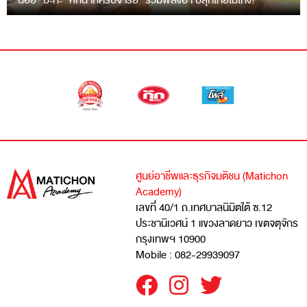
“ฉ่อย” ปะทะ “หกฉากครับจารย์” รวมพลังฮา ปลุกไทยไม่โกง!
ศูนย์อาชีพและธุรกิจมติชน (Matichon
Academy)
เลขที่ 40/1 ถ.เทศบาลนิมิตใต้ ซ.12
ประชานิเวศน์ 1 แขวงลาดยาว เขตจตุจักร
กรุงเทพฯ 10900
Mobile : 082-29939097