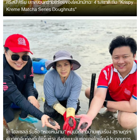
คริสปี้ ครีม ยกขบวนความอร่อยของโดนัทมัทฉะ 4 รสชาติ กับ “Krispy
Kreme Matcha Series Doughnuts”
โก โฮลเซลล์ รับซื้อ “หอยหินงาม” หนุนวิถีชาวบ้านพุมเรียง สุราษฎร์ฯ
ดันวัตถุดิบท้องถิ่นใต้ขึ้นห้าง ส่งต่อเมนูลับต่อยอดไอเดียผู้ประกอบการ