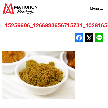
Skip
to
Menu
content
15259606_1266833656715731_1038165