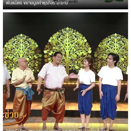
พันธมิตร ขยายมูลค่าธุรกิจระยะยาว