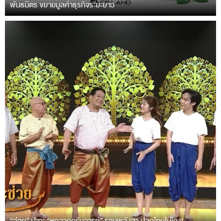
พันธมิตร ขยายมูลค่าธุรกิจระยะยาว