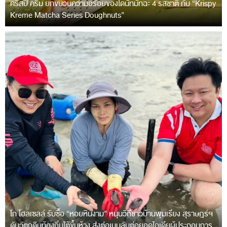
คริสปี้ ครีม ยกขบวนความอร่อยของโดนัทมัทฉะ 4 รสชาติ กับ “Krispy
Kreme Matcha Series Doughnuts”
โก โฮลเซลล์ รับซื้อ “หอยหินงาม” หนุนวิถีชาวบ้านพุมเรียง สุราษฎร์ฯ
ดันวัตถุดิบท้องถิ่นใต้ขึ้นห้าง ส่งต่อเมนูลับต่อยอดไอเดียผู้ประกอบการ