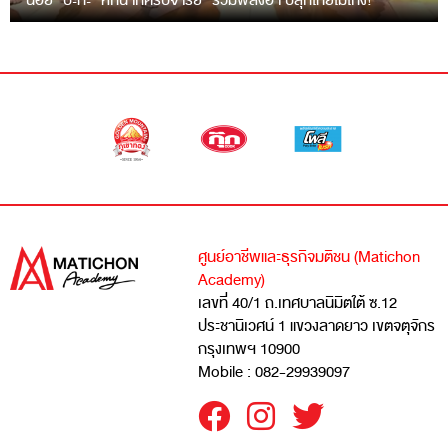
“ฉ่อย” ปะทะ “หกฉากครับจารย์” รวมพลังฮา ปลุกไทยไม่โกง!
ศูนย์อาชีพและธุรกิจมติชน (Matichon
Academy)
เลขที่ 40/1 ถ.เทศบาลนิมิตใต้ ซ.12
ประชานิเวศน์ 1 แขวงลาดยาว เขตจตุจักร
กรุงเทพฯ 10900
Mobile : 082-29939097