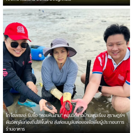
โก โฮลเซลล์ รับซื้อ “หอยหินงาม” หนุนวิถีชาวบ้านพุมเรียง สุราษฎร์ฯ
ดันวัตถุดิบท้องถิ่นใต้ขึ้นห้าง ส่งต่อเมนูลับต่อยอดไอเดียผู้ประกอบการ
ร้านอาหาร