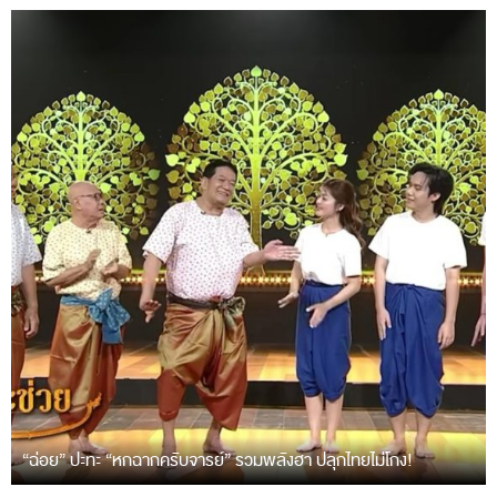
“ฉ่อย” ปะทะ “หกฉากครับจารย์” รวมพลังฮา ปลุกไทยไม่โกง!