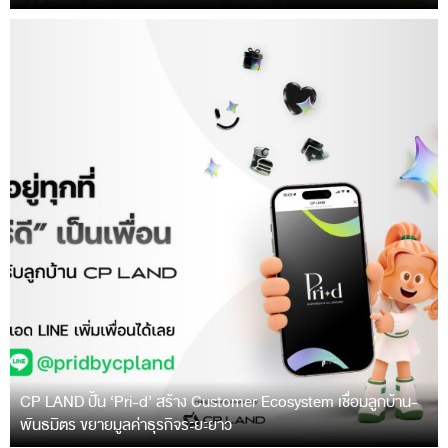
CP LAND ปั้น ‘Pri-d’ สร้าง Customer Ecosystem เชื่อมลูกบ้าน-
พันธมิตร ขยายมูลค่าธุรกิจระยะยาว