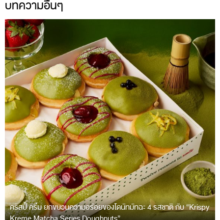
บทความอื่นๆ
คริสปี้ ครีม ยกขบวนความอร่อยของโดนัทมัทฉะ 4 รสชาติ กับ “Krispy
Kreme Matcha Series Doughnuts”